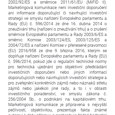
2002/92/ES a směrnice 2011/61/EU (MiFID II).
Marketingová komunikace není investiční doporučení
ani informace doporučující či navrhující investiční
strategii ve smyslu nařízení Evropského parlamentu a
Rady (EU) č. 596/2014 ze dne 16. dubna 2014 o
zneužívání trhu (nařízení o zneužívání trhu) a o zrušení
směrnice Evropského parlamentu a Rady 2003/6/ES a
směrnic Komise 2003/124/ES, 2003/125/ES a
2004/72/ES a nařízení Komise v přenesené pravomoci
(EU) 2016/958 ze dne 9. března 2016, kterým se
doplňuje nařízení Evropského parlamentu a Rady (EU)
č. 596/2014, pokud jde o regulační technické normy
pro technická ujednání pro objektivní předkládání
investičních doporučení nebo jiných informací
doporučujících nebo navrhujících investiční strategie a
pro zveřejnění konkrétních zájmů nebo náznaků střetu
zájmů nebo jakékoli jiné rady, a to i v oblasti
investičního poradenství, ve smyslu zákona č.
256/2004 Sb., o podnikání na kapitálovém trhu.
Marketingová komunikace je připravena s nejvyšší
pečlivostí, objektivitou, prezentuje fakta známé