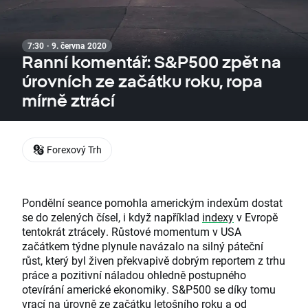
7:30 · 9. června 2020
Ranní komentář: S&P500 zpět na
úrovních ze začátku roku, ropa
mírně ztrácí
Forexový Trh
Pondělní seance pomohla americkým indexům dostat
se do zelených čísel, i když například
indexy
v Evropě
tentokrát ztrácely. Růstové momentum v USA
začátkem týdne plynule navázalo na silný páteční
růst, který byl živen překvapivě dobrým reportem z trhu
práce a pozitivní náladou ohledně postupného
otevírání americké ekonomiky. S&P500 se díky tomu
vrací na úrovně ze začátku letošního roku a od