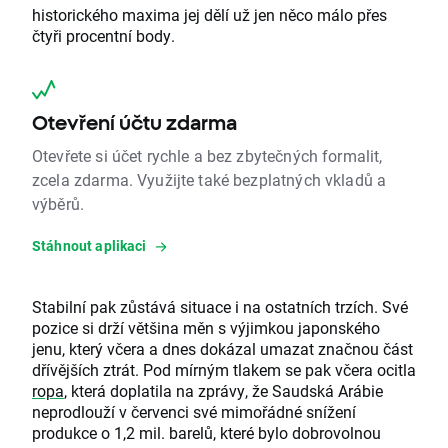
historického maxima jej dělí už jen něco málo přes
čtyři procentní body.
Otevření účtu zdarma
Otevřete si účet rychle a bez zbytečných formalit,
zcela zdarma. Využijte také bezplatných vkladů a
výběrů.
Stáhnout aplikaci
Stabilní pak zůstává situace i na ostatních trzích. Své
pozice si drží většina měn s výjimkou japonského
jenu, který včera a dnes dokázal umazat značnou část
dřívějších ztrát. Pod mírným tlakem se pak včera ocitla
ropa
, která doplatila na zprávy, že Saudská Arábie
neprodlouží v červenci své mimořádné snížení
produkce o 1,2 mil. barelů, které bylo dobrovolnou