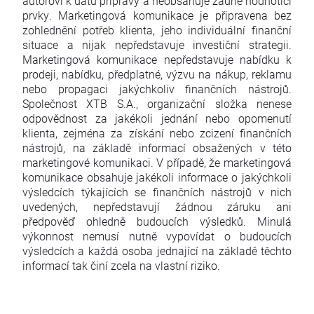
autorovi k datu přípravy a neobsahuje žádné hodnotící
prvky. Marketingová komunikace je připravena bez
zohlednění potřeb klienta, jeho individuální finanční
situace a nijak nepředstavuje investiční strategii.
Marketingová komunikace nepředstavuje nabídku k
prodeji, nabídku, předplatné, výzvu na nákup, reklamu
nebo propagaci jakýchkoliv finančních nástrojů.
Společnost XTB S.A., organizační složka nenese
odpovědnost za jakékoli jednání nebo opomenutí
klienta, zejména za získání nebo zcizení finančních
nástrojů, na základě informací obsažených v této
marketingové komunikaci. V případě, že marketingová
komunikace obsahuje jakékoli informace o jakýchkoli
výsledcích týkajících se finančních nástrojů v nich
uvedených, nepředstavují žádnou záruku ani
předpověď ohledně budoucích výsledků. Minulá
výkonnost nemusí nutně vypovídat o budoucích
výsledcích a každá osoba jednající na základě těchto
informací tak činí zcela na vlastní riziko.