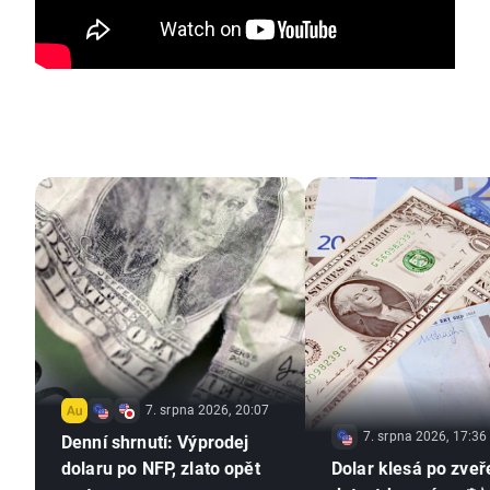
7. srpna 2026, 20:07
7. srpna 2026, 17:36
Denní shrnutí: Výprodej
dolaru po NFP, zlato opět
Dolar klesá po zveř