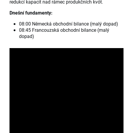
redukcí kapacit nad rámec produkčních kvót.
Dnešní fundamenty:
08:00 Německá obchodní bilance (malý dopad)
08:45 Francouzská obchodní bilance (malý
dopad)