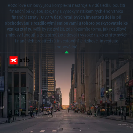
Rozdílové smlouvy jsou komplexní nástroje a v důsledku použití
finanční páky jsou spojeny s vysokým rizikem rychlého vzniku
finanční ztráty.
U 77 % účtů retailových investorů došlo při
obchodování s rozdílovými smlouvami u tohoto poskytovatele ke
vzniku ztráty.
Měli byste zvážit, zda rozumíte tomu,
jak rozdílové
smlouvy fungují, a zda si můžete dovolit vysoké riziko ztráty svých
finančních prostředků.
Investování je rizikové. Investujte
zodpovědně.