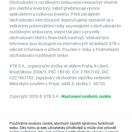
Obchodování s rozdílovými smlouvami nemusí být vhodné
pro všechny investory, neboť představuje vysoce
spekulativní a rizikovou investici. Před zahájením
obchodování Vám důrazně doporučujeme seznámit se s
veškerými potenciálními riziky souvisejícími s obchodováním
rozdílovými smlouvami, stejně tak jako s pravidly
obchodování těchto finančních nástrojů. Veškeré tyto
informace jsou dostupné na internetových stránkách XTB v
sekcích Informace o účtech, Poučení o riziku a Podmínkách
obchodování rozdílových smluv.
XTB S.A., organizační složka se sídlem Praha 8-Libeň,
Boudníkova 2506/3, PSČ 180 00, IČO: 27867102, DIČ:
CZ27867102, zapsána v obchodním rejstříku vedeném
Městským soudem v Praze, oddíl A, vložka č. 56720.
Copyright 2026 © XTB S.A.
•
Nastavení souborů cookie
Používáme soubory cookie, abychom zajistili správnou funkčnost
webu. Díky tomu je web uživatelsky přívětivější a může více vyhovět