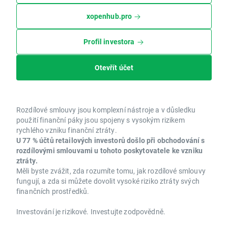
xopenhub.pro
Profil investora
Otevřít účet
Rozdílové smlouvy jsou komplexní nástroje a v důsledku
použití finanční páky jsou spojeny s vysokým rizikem
rychlého vzniku finanční ztráty.
U 77 % účtů retailových investorů došlo při obchodování s
rozdílovými smlouvami u tohoto poskytovatele ke vzniku
ztráty.
Měli byste zvážit, zda rozumíte tomu, jak rozdílové smlouvy
fungují, a zda si můžete dovolit vysoké riziko ztráty svých
finančních prostředků.
Investování je rizikové. Investujte zodpovědně.