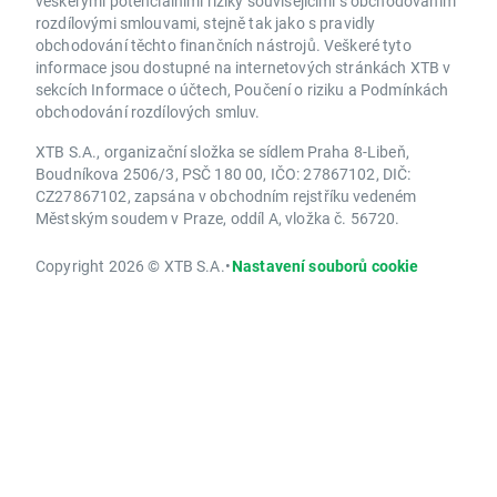
veškerými potenciálními riziky souvisejícími s obchodováním
rozdílovými smlouvami, stejně tak jako s pravidly
obchodování těchto finančních nástrojů. Veškeré tyto
informace jsou dostupné na internetových stránkách XTB v
sekcích Informace o účtech, Poučení o riziku a Podmínkách
obchodování rozdílových smluv.
XTB S.A., organizační složka se sídlem Praha 8-Libeň,
Boudníkova 2506/3, PSČ 180 00, IČO: 27867102, DIČ:
CZ27867102, zapsána v obchodním rejstříku vedeném
Městským soudem v Praze, oddíl A, vložka č. 56720.
Copyright 2026 © XTB S.A.
•
Nastavení souborů cookie