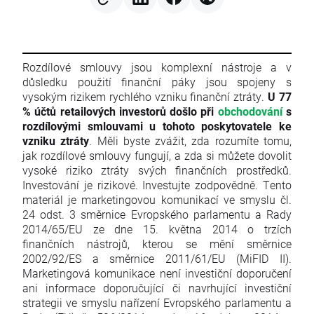
Rozdílové smlouvy jsou komplexní nástroje a v
důsledku použití finanční páky jsou spojeny s
vysokým rizikem rychlého vzniku finanční ztráty.
U 77
% účtů retailových investorů došlo při
obchodování
s
rozdílovými smlouvami u tohoto poskytovatele ke
vzniku ztráty
. Měli byste zvážit, zda rozumíte tomu,
jak rozdílové smlouvy fungují, a zda si můžete dovolit
vysoké riziko ztráty svých finančních prostředků.
Investování je rizikové. Investujte zodpovědně. Tento
materiál je marketingovou komunikací ve smyslu čl.
24 odst. 3 směrnice Evropského parlamentu a Rady
2014/65/EU ze dne 15. května 2014 o trzích
finančních nástrojů, kterou se mění směrnice
2002/92/ES a směrnice 2011/61/EU (MiFID II).
Marketingová komunikace není investiční doporučení
ani informace doporučující či navrhující investiční
strategii ve smyslu nařízení Evropského parlamentu a