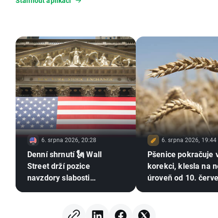
Stáhnout aplikaci
6. srpna 2026, 20:28
6. srpna 2026, 19:44
Denní shrnutí 🗽 Wall
Pšenice pokračuje 
Street drží pozice
korekci, klesla na n
navzdory slabosti
úroveň od 10. červ
paměťových čipů, ropa
Sucho, El Niño a Če
znovu zdražuje
moře zůstávají v ce
pozornosti