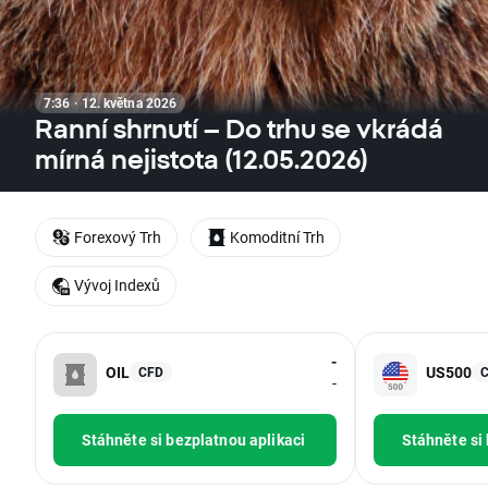
7:36 · 12. května 2026
Ranní shrnutí – Do trhu se vkrádá
mírná nejistota (12.05.2026)
Forexový Trh
Komoditní Trh
Vývoj Indexů
-
OIL
US500
CFD
-
Stáhněte si bezplatnou aplikaci
Stáhněte si