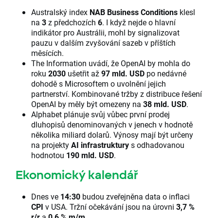
Australský index
NAB Business Conditions
klesl
na
3
z předchozích
6
. I když nejde o hlavní
indikátor pro Austrálii, mohl by signalizovat
pauzu v dalším zvyšování sazeb v příštích
měsících.
The Information uvádí, že OpenAI by mohla do
roku
2030
ušetřit až
97 mld. USD
po nedávné
dohodě s Microsoftem o uvolnění jejich
partnerství. Kombinované tržby z distribuce řešení
OpenAI by měly být omezeny na
38 mld. USD
.
Alphabet plánuje svůj vůbec první prodej
dluhopisů denominovaných v jenech v hodnotě
několika miliard dolarů. Výnosy mají být určeny
na projekty
AI infrastruktury
s odhadovanou
hodnotou
190 mld. USD
.
Ekonomický kalendář
Dnes ve
14:30
budou zveřejněna data o inflaci
CPI
v USA. Tržní očekávání jsou na úrovni
3,7 %
r/r
a
0,6 % m/m
.