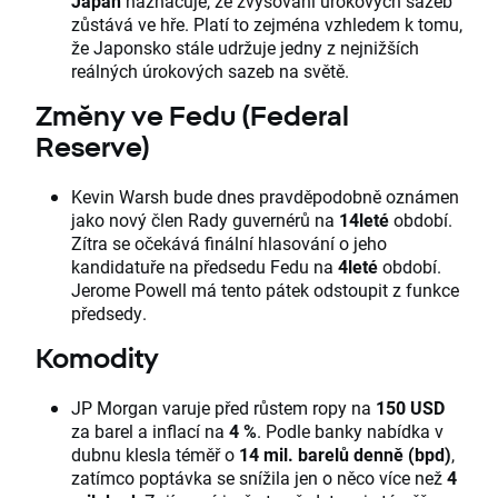
Japan
naznačuje, že zvyšování úrokových sazeb
zůstává ve hře. Platí to zejména vzhledem k tomu,
že Japonsko stále udržuje jedny z nejnižších
reálných úrokových sazeb na světě.
Změny ve Fedu (Federal
Reserve)
Kevin Warsh bude dnes pravděpodobně oznámen
jako nový člen Rady guvernérů na
14leté
období.
Zítra se očekává finální hlasování o jeho
kandidatuře na předsedu Fedu na
4leté
období.
Jerome Powell má tento pátek odstoupit z funkce
předsedy.
Komodity
JP Morgan varuje před růstem ropy na
150 USD
za barel a inflací na
4 %
. Podle banky nabídka v
dubnu klesla téměř o
14 mil. barelů denně (bpd)
,
zatímco poptávka se snížila jen o něco více než
4