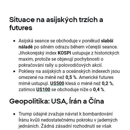
Situace na asijských trzích a
futures
Asijská seance se obchoduje v poněkud
slabší
náladě
po silném odrazu během včerejší seance.
Jihokorejský index
KOSPI
ustupuje z historických
maxim, protože se objevují pochybnosti o
pokračování rally u polovodičových akcií.
Poklesy na asijských a oceánských indexech jsou
omezené na méně než
0,5 %
. Americké futures
mírně ustupují.
US500
klesá o méně než
0,2 %
,
zatímco
US100
se obchoduje níže o
0,4 %
.
Geopolitika: USA, Írán a Čína
Trump údajně zvažuje návrat k bombardování
Íránu kvůli nedostatečnému pokroku v jaderných
jednáních. Žádná zásadní rozhodnutí se však