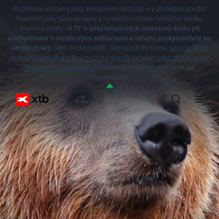
Rozdílové smlouvy jsou komplexní nástroje a v důsledku použití
finanční páky jsou spojeny s vysokým rizikem rychlého vzniku
finanční ztráty.
U 77 % účtů retailových investorů došlo při
obchodování s rozdílovými smlouvami u tohoto poskytovatele ke
vzniku ztráty.
Měli byste zvážit, zda rozumíte tomu,
jak rozdílové
smlouvy fungují, a zda si můžete dovolit vysoké riziko ztráty svých
finančních prostředků.
Investování je rizikové. Investujte
zodpovědně.