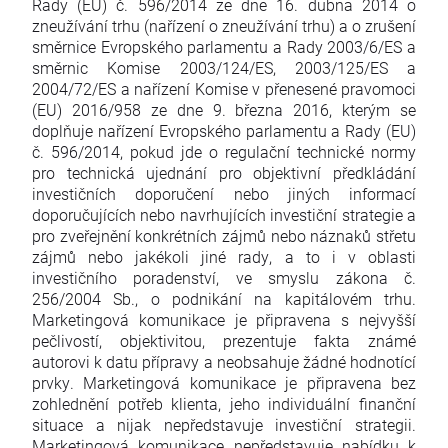
Rady (EU) č. 596/2014 ze dne 16. dubna 2014 o
zneužívání trhu (nařízení o zneužívání trhu) a o zrušení
směrnice Evropského parlamentu a Rady 2003/6/ES a
směrnic Komise 2003/124/ES, 2003/125/ES a
2004/72/ES a nařízení Komise v přenesené pravomoci
(EU) 2016/958 ze dne 9. března 2016, kterým se
doplňuje nařízení Evropského parlamentu a Rady (EU)
č. 596/2014, pokud jde o regulační technické normy
pro technická ujednání pro objektivní předkládání
investičních doporučení nebo jiných informací
doporučujících nebo navrhujících investiční strategie a
pro zveřejnění konkrétních zájmů nebo náznaků střetu
zájmů nebo jakékoli jiné rady, a to i v oblasti
investičního poradenství, ve smyslu zákona č.
256/2004 Sb., o podnikání na kapitálovém trhu.
Marketingová komunikace je připravena s nejvyšší
pečlivostí, objektivitou, prezentuje fakta známé
autorovi k datu přípravy a neobsahuje žádné hodnotící
prvky. Marketingová komunikace je připravena bez
zohlednění potřeb klienta, jeho individuální finanční
situace a nijak nepředstavuje investiční strategii.
Marketingová komunikace nepředstavuje nabídku k