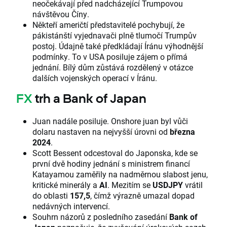
neočekávají před nadcházející Trumpovou
návštěvou Číny.
Někteří američtí představitelé pochybují, že
pákistánští vyjednavači plně tlumočí Trumpův
postoj. Údajně také předkládají Íránu výhodnější
podmínky. To v USA posiluje zájem o přímá
jednání. Bílý dům zůstává rozdělený v otázce
dalších vojenských operací v Íránu.
FX
trh a Bank of Japan
Juan nadále posiluje. Onshore juan byl vůči
dolaru nastaven na nejvyšší úrovni od
března
2024
.
Scott Bessent odcestoval do Japonska, kde se
první dvě hodiny jednání s ministrem financí
Katayamou zaměřily na nadměrnou slabost jenu,
kritické minerály a
AI
. Mezitím se
USDJPY
vrátil
do oblasti
157,5
, čímž výrazně umazal dopad
nedávných intervencí.
Souhrn názorů z posledního zasedání
Bank of