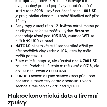
mil. bpd
. Zajímavé je, že to představuje téměř
dvojnásobný propad poptávky oproti finanční
krizi v roce
2008
, i když současná cena
100 USD
je pro globální ekonomiku méně škodlivá než před
18 lety.
Ceny ropy v úterý ráno
12. května
mírně rostou po
prudkých ziscích ze začátku týdne.
Brent
se
obchoduje těsně pod
105 USD
, zatímco
WTI
se
blíží k
99 USD
za barel.
NATGAS
během včerejší seance silně oživil po
předpovědích vlny veder v USA, která by měla
zvýšit poptávku.
Zlato
mírně ustupuje, ale zůstává nad
4 700 USD
za unci. Podobně i
Bitcoin
mírně klesá o
0,7 %
, ale
drží se nad úrovní
81 000 USD
.
EURUSD
během asijské seance ztrácí půdu pod
nohama a maže celý odraz z pondělní úvodní
seance. Stále se však drží nad
1,1750
.
Makroekonomická data a firemní
zprávy