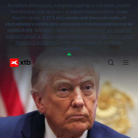
Rozdílové smlouvy jsou komplexní nástroje a v důsledku použití
finanční páky jsou spojeny s vysokým rizikem rychlého vzniku
finanční ztráty.
U 77 % účtů retailových investorů došlo při
obchodování s rozdílovými smlouvami u tohoto poskytovatele ke
vzniku ztráty.
Měli byste zvážit, zda rozumíte tomu,
jak rozdílové
smlouvy fungují, a zda si můžete dovolit vysoké riziko ztráty svých
finančních prostředků.
Investování je rizikové. Investujte
zodpovědně.