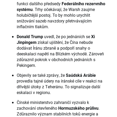
funkci dalšího předsedy
Federálního rezervního
systému
. Trhy očekávají, že Warsh zaujme
holubičtější postoj. To by mohlo urychlit
snižování sazeb navzdory přetrvávajícím
inflačním tlakům.
Donald Trump
uvedl, že po jednáních se
Xi
Jinpingem
získal ujištění, že Čína nebude
dodávat Íránu zbraně a podpoří snahy o
deeskalaci napětí na Blízkém východě. Zároveň
zdůraznil pokrok v obchodních jednáních s
Pekingem.
Objevily se také zprávy, že
Saúdská Arábie
provedla tajné údery na íránské cíle v reakci na
dřívější útoky z Teheránu. To signalizuje další
eskalaci v regionu.
Čínské ministerstvo zahraničí vyzvalo k
zachování otevřeného
Hormuzského průlivu
.
Zdůraznilo význam stabilních toků energie a