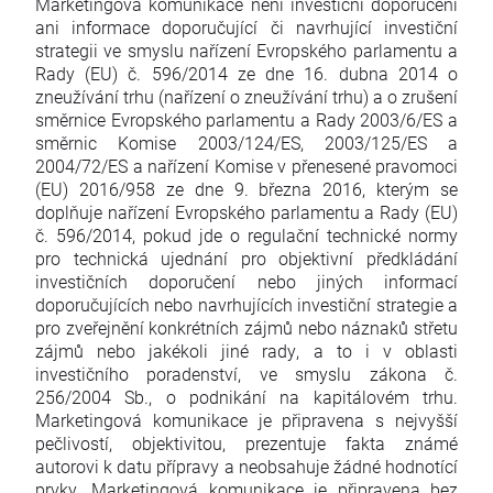
Marketingová komunikace není investiční doporučení
ani informace doporučující či navrhující investiční
strategii ve smyslu nařízení Evropského parlamentu a
Rady (EU) č. 596/2014 ze dne 16. dubna 2014 o
zneužívání trhu (nařízení o zneužívání trhu) a o zrušení
směrnice Evropského parlamentu a Rady 2003/6/ES a
směrnic Komise 2003/124/ES, 2003/125/ES a
2004/72/ES a nařízení Komise v přenesené pravomoci
(EU) 2016/958 ze dne 9. března 2016, kterým se
doplňuje nařízení Evropského parlamentu a Rady (EU)
č. 596/2014, pokud jde o regulační technické normy
pro technická ujednání pro objektivní předkládání
investičních doporučení nebo jiných informací
doporučujících nebo navrhujících investiční strategie a
pro zveřejnění konkrétních zájmů nebo náznaků střetu
zájmů nebo jakékoli jiné rady, a to i v oblasti
investičního poradenství, ve smyslu zákona č.
256/2004 Sb., o podnikání na kapitálovém trhu.
Marketingová komunikace je připravena s nejvyšší
pečlivostí, objektivitou, prezentuje fakta známé
autorovi k datu přípravy a neobsahuje žádné hodnotící
prvky. Marketingová komunikace je připravena bez