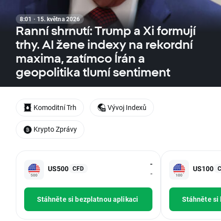
8:01 · 15. května 2026
Ranní shrnutí: Trump a Xi formují
trhy. AI žene indexy na rekordní
maxima, zatímco Írán a
geopolitika tlumí sentiment
Komoditní Trh
Vývoj Indexů
Krypto Zprávy
-
US500
US100
CFD
-
Stáhněte si bezplatnou aplikaci
Stáhněte si