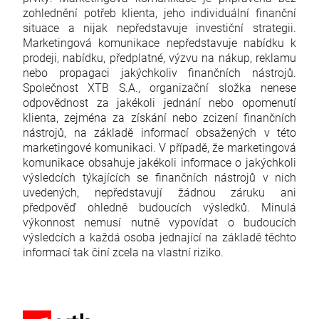
zohlednění potřeb klienta, jeho individuální finanční
situace a nijak nepředstavuje investiční strategii.
Marketingová komunikace nepředstavuje nabídku k
prodeji, nabídku, předplatné, výzvu na nákup, reklamu
nebo propagaci jakýchkoliv finančních nástrojů.
Společnost XTB S.A., organizační složka nenese
odpovědnost za jakékoli jednání nebo opomenutí
klienta, zejména za získání nebo zcizení finančních
nástrojů, na základě informací obsažených v této
marketingové komunikaci. V případě, že marketingová
komunikace obsahuje jakékoli informace o jakýchkoli
výsledcích týkajících se finančních nástrojů v nich
uvedených, nepředstavují žádnou záruku ani
předpověď ohledně budoucích výsledků. Minulá
výkonnost nemusí nutně vypovídat o budoucích
výsledcích a každá osoba jednající na základě těchto
informací tak činí zcela na vlastní riziko.