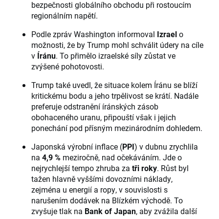
bezpečnosti globálního obchodu při rostoucím
regionálním napětí.
Podle zpráv Washington informoval
Izrael
o
možnosti, že by Trump mohl schválit údery na cíle
v
Íránu
. To přimělo izraelské síly zůstat ve
zvýšené pohotovosti.
Trump také uvedl, že situace kolem Íránu se blíží
kritickému bodu a jeho trpělivost se krátí. Nadále
preferuje odstranění íránských zásob
obohaceného uranu, připouští však i jejich
ponechání pod přísným mezinárodním dohledem.
Japonská výrobní inflace (
PPI
) v dubnu zrychlila
na
4,9 %
meziročně, nad očekáváním. Jde o
nejrychlejší tempo zhruba za
tři roky
. Růst byl
tažen hlavně vyššími dovozními náklady,
zejména u energií a ropy, v souvislosti s
narušením dodávek na Blízkém východě. To
zvyšuje tlak na
Bank of Japan
, aby zvážila další