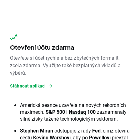
Otevření účtu zdarma
Otevřete si účet rychle a bez zbytečných formalit,
zcela zdarma. Využijte také bezplatných vkladů a
výběrů.
Stáhnout aplikaci
Americká seance uzavřela na nových rekordních
maximech.
S&P 500
i
Nasdaq
100
zaznamenaly
silné zisky tažené technologickým sektorem.
Stephen Miran
odstupuje z rady
Fed
, čímž otevírá
cestu
Kevinu Warshovi
, aby po
Powellovi
převzal