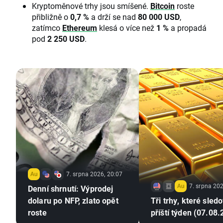
Kryptoměnové trhy jsou smíšené.
Bitcoin
roste
přibližně o
0,7 %
a drží se nad
80 000 USD
,
zatímco
Ethereum
klesá o více než
1 %
a propadá
pod
2 250 USD
.
7. srpna 2026, 20:07
7. srpna 202
Denní shrnutí: Výprodej
dolaru po NFP, zlato opět
Tři trhy, které sled
roste
příští týden (07.08