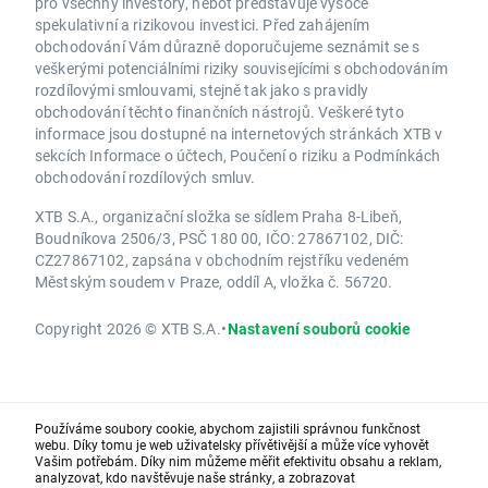
pro všechny investory, neboť představuje vysoce
spekulativní a rizikovou investici. Před zahájením
obchodování Vám důrazně doporučujeme seznámit se s
veškerými potenciálními riziky souvisejícími s obchodováním
rozdílovými smlouvami, stejně tak jako s pravidly
obchodování těchto finančních nástrojů. Veškeré tyto
informace jsou dostupné na internetových stránkách XTB v
sekcích Informace o účtech, Poučení o riziku a Podmínkách
obchodování rozdílových smluv.
XTB S.A., organizační složka se sídlem Praha 8-Libeň,
Boudníkova 2506/3, PSČ 180 00, IČO: 27867102, DIČ:
CZ27867102, zapsána v obchodním rejstříku vedeném
Městským soudem v Praze, oddíl A, vložka č. 56720.
Copyright 2026 © XTB S.A.
•
Nastavení souborů cookie
Používáme soubory cookie, abychom zajistili správnou funkčnost
webu. Díky tomu je web uživatelsky přívětivější a může více vyhovět
Vašim potřebám. Díky nim můžeme měřit efektivitu obsahu a reklam,
analyzovat, kdo navštěvuje naše stránky, a zobrazovat