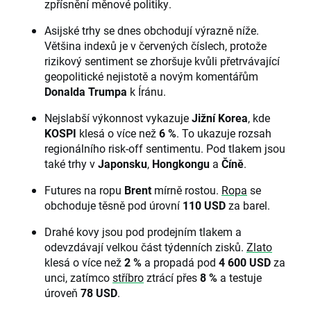
zpřísnění měnové politiky.
Asijské trhy se dnes obchodují výrazně níže.
Většina indexů je v červených číslech, protože
rizikový sentiment se zhoršuje kvůli přetrvávající
geopolitické nejistotě a novým komentářům
Donalda Trumpa
k Íránu.
Nejslabší výkonnost vykazuje
Jižní Korea
, kde
KOSPI
klesá o více než
6 %
. To ukazuje rozsah
regionálního risk-off sentimentu. Pod tlakem jsou
také trhy v
Japonsku
,
Hongkongu
a
Číně
.
Futures na ropu
Brent
mírně rostou.
Ropa
se
obchoduje těsně pod úrovní
110 USD
za barel.
Drahé kovy jsou pod prodejním tlakem a
odevzdávají velkou část týdenních zisků.
Zlato
klesá o více než
2 %
a propadá pod
4 600 USD
za
unci, zatímco
stříbro
ztrácí přes
8 %
a testuje
úroveň
78 USD
.