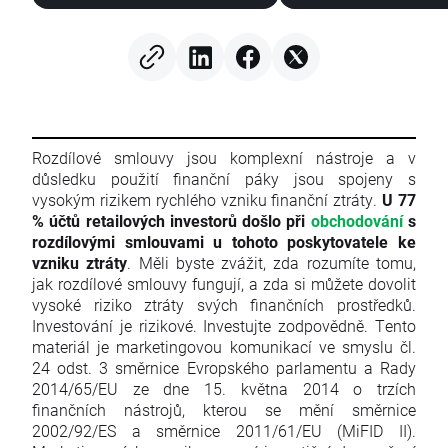
Rozdílové smlouvy jsou komplexní nástroje a v
důsledku použití finanční páky jsou spojeny s
vysokým rizikem rychlého vzniku finanční ztráty.
U 77
% účtů retailových investorů došlo při
obchodování
s
rozdílovými smlouvami u tohoto poskytovatele ke
vzniku ztráty
. Měli byste zvážit, zda rozumíte tomu,
jak rozdílové smlouvy fungují, a zda si můžete dovolit
vysoké riziko ztráty svých finančních prostředků.
Investování je rizikové. Investujte zodpovědně. Tento
materiál je marketingovou komunikací ve smyslu čl.
24 odst. 3 směrnice Evropského parlamentu a Rady
2014/65/EU ze dne 15. května 2014 o trzích
finančních nástrojů, kterou se mění směrnice
2002/92/ES a směrnice 2011/61/EU (MiFID II).