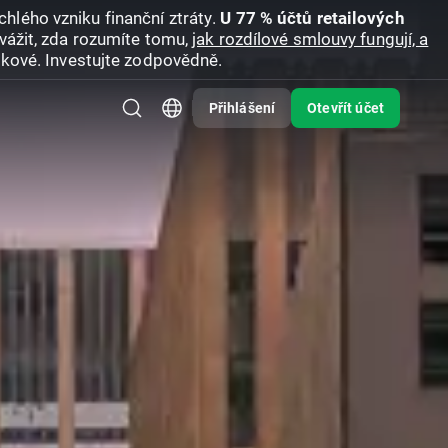
hlého vzniku finanční ztráty.
U 77 % účtů retailových
vážit, zda rozumíte tomu,
jak rozdílové smlouvy fungují, a
zikové. Investujte zodpovědně.
Přihlášení
Otevřít účet