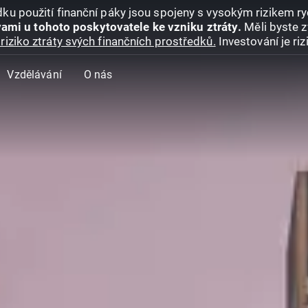
ku použití finanční páky jsou spojeny s vysokým rizikem ryc
ami u tohoto poskytovatele ke vzniku ztráty.
Měli byste z
riziko ztráty svých finančních prostředků.
Investování je ri
Vzdělávání
O nás