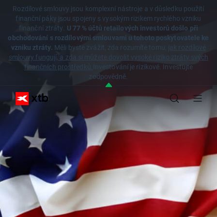
Rozdílové smlouvy jsou komplexní nástroje a v důsledku použití
finanční páky jsou spojeny s vysokým rizikem rychlého vzniku
finanční ztráty.
U 77 % účtů retailových investorů došlo při
obchodování s rozdílovými smlouvami u tohoto poskytovatele ke
vzniku ztráty.
Měli byste zvážit, zda rozumíte tomu,
jak rozdílové
smlouvy fungují, a zda si můžete dovolit vysoké riziko ztráty svých
finančních prostředků.
Investování je rizikové. Investujte
zodpovědně.