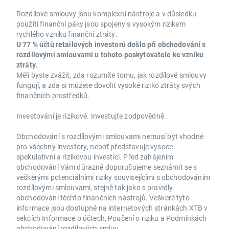
Rozdílové smlouvy jsou komplexní nástroje a v důsledku
použití finanční páky jsou spojeny s vysokým rizikem
rychlého vzniku finanční ztráty.
U 77 % účtů retailových investorů došlo při obchodování s
rozdílovými smlouvami u tohoto poskytovatele ke vzniku
ztráty.
Měli byste zvážit, zda rozumíte tomu, jak rozdílové smlouvy
fungují, a zda si můžete dovolit vysoké riziko ztráty svých
finančních prostředků.
Investování je rizikové. Investujte zodpovědně.
Obchodování s rozdílovými smlouvami nemusí být vhodné
pro všechny investory, neboť představuje vysoce
spekulativní a rizikovou investici. Před zahájením
obchodování Vám důrazně doporučujeme seznámit se s
veškerými potenciálními riziky souvisejícími s obchodováním
rozdílovými smlouvami, stejně tak jako s pravidly
obchodování těchto finančních nástrojů. Veškeré tyto
informace jsou dostupné na internetových stránkách XTB v
sekcích Informace o účtech, Poučení o riziku a Podmínkách
obchodování rozdílových smluv.