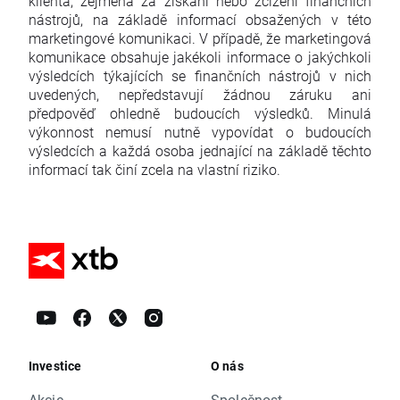
klienta, zejména za získání nebo zcizení finančních
nástrojů, na základě informací obsažených v této
marketingové komunikaci. V případě, že marketingová
komunikace obsahuje jakékoli informace o jakýchkoli
výsledcích týkajících se finančních nástrojů v nich
uvedených, nepředstavují žádnou záruku ani
předpověď ohledně budoucích výsledků. Minulá
výkonnost nemusí nutně vypovídat o budoucích
výsledcích a každá osoba jednající na základě těchto
informací tak činí zcela na vlastní riziko.
Investice
O nás
Akcie
Společnost