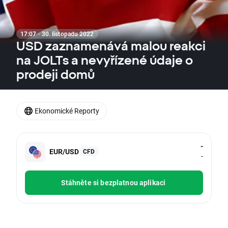
17:07 · 30. listopadu 2022
USD zaznamenává malou reakci
na JOLTs a nevyřízené údaje o
prodeji domů
Ekonomické Reporty
-
EUR/USD
CFD
-
Stáhněte si bezplatnou aplikaci