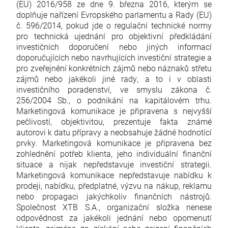
(EU) 2016/958 ze dne 9. března 2016, kterým se
doplňuje nařízení Evropského parlamentu a Rady (EU)
č. 596/2014, pokud jde o regulační technické normy
pro technická ujednání pro objektivní předkládání
investičních doporučení nebo jiných informací
doporučujících nebo navrhujících investiční strategie a
pro zveřejnění konkrétních zájmů nebo náznaků střetu
zájmů nebo jakékoli jiné rady, a to i v oblasti
investičního poradenství, ve smyslu zákona č.
256/2004 Sb., o podnikání na kapitálovém trhu.
Marketingová komunikace je připravena s nejvyšší
pečlivostí, objektivitou, prezentuje fakta známé
autorovi k datu přípravy a neobsahuje žádné hodnotící
prvky. Marketingová komunikace je připravena bez
zohlednění potřeb klienta, jeho individuální finanční
situace a nijak nepředstavuje investiční strategii.
Marketingová komunikace nepředstavuje nabídku k
prodeji, nabídku, předplatné, výzvu na nákup, reklamu
nebo propagaci jakýchkoliv finančních nástrojů.
Společnost XTB S.A., organizační složka nenese
odpovědnost za jakékoli jednání nebo opomenutí