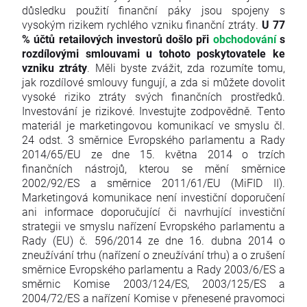
důsledku použití finanční páky jsou spojeny s
vysokým rizikem rychlého vzniku finanční ztráty.
U 77
% účtů retailových investorů došlo při
obchodování
s
rozdílovými smlouvami u tohoto poskytovatele ke
vzniku ztráty
. Měli byste zvážit, zda rozumíte tomu,
jak rozdílové smlouvy fungují, a zda si můžete dovolit
vysoké riziko ztráty svých finančních prostředků.
Investování je rizikové. Investujte zodpovědně. Tento
materiál je marketingovou komunikací ve smyslu čl.
24 odst. 3 směrnice Evropského parlamentu a Rady
2014/65/EU ze dne 15. května 2014 o trzích
finančních nástrojů, kterou se mění směrnice
2002/92/ES a směrnice 2011/61/EU (MiFID II).
Marketingová komunikace není investiční doporučení
ani informace doporučující či navrhující investiční
strategii ve smyslu nařízení Evropského parlamentu a
Rady (EU) č. 596/2014 ze dne 16. dubna 2014 o
zneužívání trhu (nařízení o zneužívání trhu) a o zrušení
směrnice Evropského parlamentu a Rady 2003/6/ES a
směrnic Komise 2003/124/ES, 2003/125/ES a
2004/72/ES a nařízení Komise v přenesené pravomoci