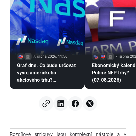
7. srpna 2026, 11:56
7. srpna 202
Graf dne: Co bude určovat
Ekonomický kalend
vývoj amerického
Pohne NFP trhy?
akciového trhu?
(07.08.2026)
(07.08.2026)
Rozdílové smlouvy jsou komplexní nástroje a v