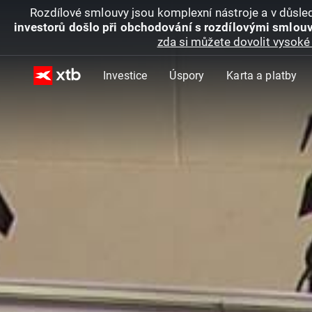
Rozdílové smlouvy jsou komplexní nástroje a v důsled
investorů došlo při obchodování s rozdílovými smlouv
zda si můžete dovolit vysoké 
Investice
Úspory
Karta a platby