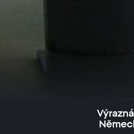
Výrazná 
Německa