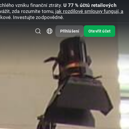
hlého vzniku finanční ztráty.
U 77 % účtů retailových
vážit, zda rozumíte tomu,
jak rozdílové smlouvy fungují, a
zikové. Investujte zodpovědně.
Přihlášení
Otevřít účet