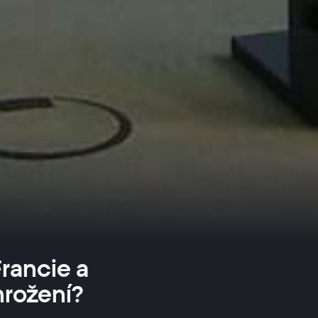
Francie a
hrožení?