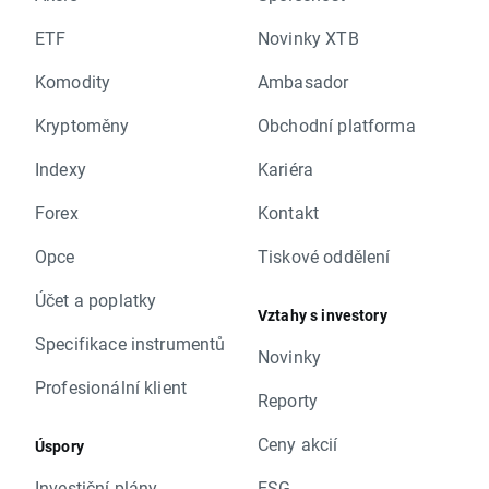
ETF
Novinky XTB
Komodity
Ambasador
Kryptoměny
Obchodní platforma
Indexy
Kariéra
Forex
Kontakt
Opce
Tiskové oddělení
Účet a poplatky
Vztahy s investory
Specifikace instrumentů
Novinky
Profesionální klient
Reporty
Ceny akcií
Úspory
Investiční plány
ESG