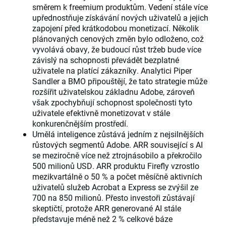
směrem k freemium produktům. Vedení stále více
upřednostňuje získávání nových uživatelů a jejich
zapojení před krátkodobou monetizací. Několik
plánovaných cenových změn bylo odloženo, což
vyvolává obavy, že budoucí růst tržeb bude více
závislý na schopnosti převádět bezplatné
uživatele na platící zákazníky. Analytici Piper
Sandler a BMO připouštějí, že tato strategie může
rozšířit uživatelskou základnu Adobe, zároveň
však zpochybňují schopnost společnosti tyto
uživatele efektivně monetizovat v stále
konkurenčnějším prostředí.
Umělá inteligence zůstává jedním z nejsilnějších
růstových segmentů Adobe. ARR související s AI
se meziročně více než ztrojnásobilo a překročilo
500 milionů USD. ARR produktu Firefly vzrostlo
mezikvartálně o 50 % a počet měsíčně aktivních
uživatelů služeb Acrobat a Express se zvýšil ze
700 na 850 milionů. Přesto investoři zůstávají
skeptičtí, protože ARR generované AI stále
představuje méně než 2 % celkové báze