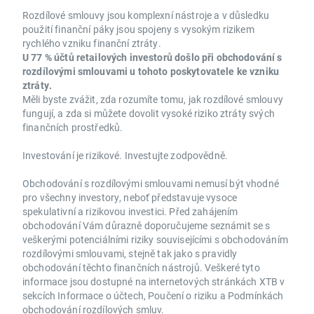
Rozdílové smlouvy jsou komplexní nástroje a v důsledku
použití finanční páky jsou spojeny s vysokým rizikem
rychlého vzniku finanční ztráty.
U 77 % účtů retailových investorů došlo při obchodování s
rozdílovými smlouvami u tohoto poskytovatele ke vzniku
ztráty.
Měli byste zvážit, zda rozumíte tomu, jak rozdílové smlouvy
fungují, a zda si můžete dovolit vysoké riziko ztráty svých
finančních prostředků.
Investování je rizikové. Investujte zodpovědně.
Obchodování s rozdílovými smlouvami nemusí být vhodné
pro všechny investory, neboť představuje vysoce
spekulativní a rizikovou investici. Před zahájením
obchodování Vám důrazně doporučujeme seznámit se s
veškerými potenciálními riziky souvisejícími s obchodováním
rozdílovými smlouvami, stejně tak jako s pravidly
obchodování těchto finančních nástrojů. Veškeré tyto
informace jsou dostupné na internetových stránkách XTB v
sekcích Informace o účtech, Poučení o riziku a Podmínkách
obchodování rozdílových smluv.