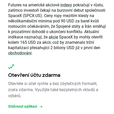
Futures na americké akciové
indexy
pokračují v růstu,
zatímco investoři čekají na burzovní debut společnosti
SpaceX (SPCX.US). Ceny ropy mezitím klesly na
několikaměsíční minima pod 90 USD za barel kvůli
rostoucím očekáváním, že Spojené státy a Írán směřují
k prozatímní dohodě o ukončení konfliktu. Aktuální
indikace naznačují, že
akcie
SpaceX by mohly otevřít
kolem 165 USD za akcii, což by znamenalo tržní
kapitalizaci přesahující 2 biliony USD již v první den
obchodování
.
Otevření účtu zdarma
Otevřete si účet rychle a bez zbytečných formalit,
zcela zdarma. Využijte také bezplatných vkladů a
výběrů.
Stáhnout aplikaci