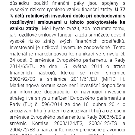
důsledku použití finanční páky jsou spojeny s
vysokým rizikem rychlého vzniku finanční ztráty.
U 77
% účtů retailových investorů došlo při obchodování s
rozdílovými smlouvami u tohoto poskytovatele ke
vzniku ztráty
. Měli byste zvážit, zda rozumíte tomu,
jak rozdílové smlouvy fungují, a zda si můžete dovolit
vysoké riziko ztráty svých finančních prostředků.
Investování je rizikové. Investujte zodpovědně. Tento
materiál je marketingovou komunikací ve smyslu čl.
24 odst. 3 směrnice Evropského parlamentu a Rady
2014/65/EU ze dne 15. května 2014 o trzích
finančních nástrojů, kterou se mění směrnice
2002/92/ES a směrnice 2011/61/EU (MiFID II).
Marketingová komunikace není investiční doporučení
ani informace doporučující či navrhující investiční
strategii ve smyslu nařízení Evropského parlamentu a
Rady (EU) č. 596/2014 ze dne 16. dubna 2014 o
zneužívání trhu (nařízení o zneužívání trhu) a o zrušení
směrnice Evropského parlamentu a Rady 2003/6/ES a
směrnic Komise 2003/124/ES, 2003/125/ES a
2004/72/ES a nařízení Komise v přenesené pravomoci