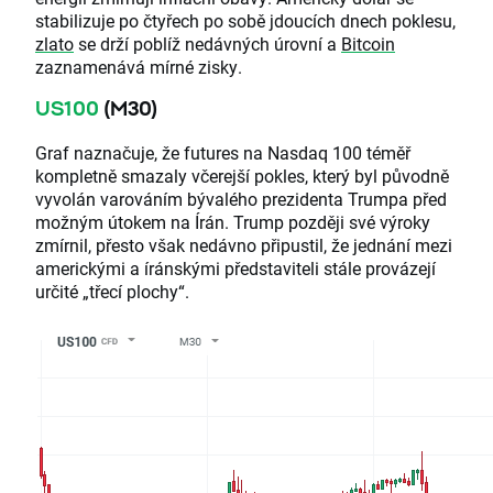
stabilizuje po čtyřech po sobě jdoucích dnech poklesu,
zlato
se drží poblíž nedávných úrovní a
Bitcoin
zaznamenává mírné zisky.
US100
(M30)
Graf naznačuje, že futures na Nasdaq 100 téměř
kompletně smazaly včerejší pokles, který byl původně
vyvolán varováním bývalého prezidenta Trumpa před
možným útokem na Írán. Trump později své výroky
zmírnil, přesto však nedávno připustil, že jednání mezi
americkými a íránskými představiteli stále provázejí
určité „třecí plochy“.