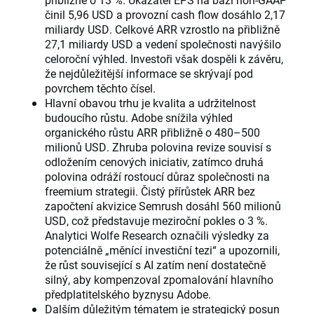
činil 5,96 USD a provozní cash flow dosáhlo 2,17
miliardy USD. Celkové ARR vzrostlo na přibližně
27,1 miliardy USD a vedení společnosti navýšilo
celoroční výhled. Investoři však dospěli k závěru,
že nejdůležitější informace se skrývají pod
povrchem těchto čísel.
Hlavní obavou trhu je kvalita a udržitelnost
budoucího růstu. Adobe snížila výhled
organického růstu ARR přibližně o 480–500
milionů USD. Zhruba polovina revize souvisí s
odložením cenových iniciativ, zatímco druhá
polovina odráží rostoucí důraz společnosti na
freemium strategii. Čistý přírůstek ARR bez
započtení akvizice Semrush dosáhl 560 milionů
USD, což představuje meziroční pokles o 3 %.
Analytici Wolfe Research označili výsledky za
potenciálně „měnící investiční tezi“ a upozornili,
že růst související s AI zatím není dostatečně
silný, aby kompenzoval zpomalování hlavního
předplatitelského byznysu Adobe.
Dalším důležitým tématem je strategický posun