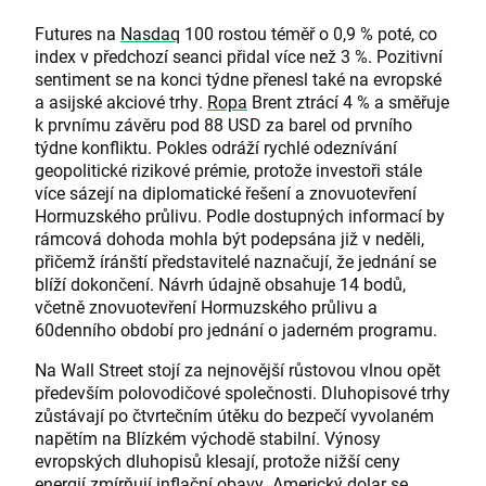
Futures na
Nasdaq
100 rostou téměř o 0,9 % poté, co
index v předchozí seanci přidal více než 3 %. Pozitivní
sentiment se na konci týdne přenesl také na evropské
a asijské akciové trhy.
Ropa
Brent ztrácí 4 % a směřuje
k prvnímu závěru pod 88 USD za barel od prvního
týdne konfliktu. Pokles odráží rychlé odeznívání
geopolitické rizikové prémie, protože investoři stále
více sázejí na diplomatické řešení a znovuotevření
Hormuzského průlivu. Podle dostupných informací by
rámcová dohoda mohla být podepsána již v neděli,
přičemž íránští představitelé naznačují, že jednání se
blíží dokončení. Návrh údajně obsahuje 14 bodů,
včetně znovuotevření Hormuzského průlivu a
60denního období pro jednání o jaderném programu.
Na Wall Street stojí za nejnovější růstovou vlnou opět
především polovodičové společnosti. Dluhopisové trhy
zůstávají po čtvrtečním útěku do bezpečí vyvolaném
napětím na Blízkém východě stabilní. Výnosy
evropských dluhopisů klesají, protože nižší ceny
energií zmírňují inflační obavy. Americký dolar se