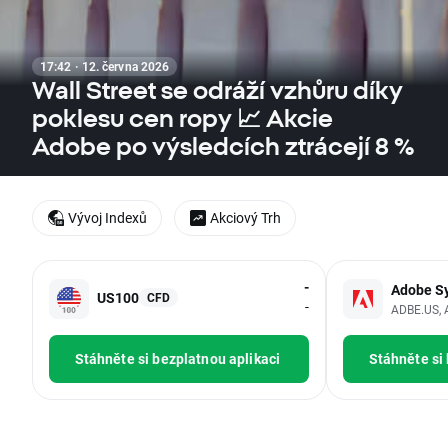
17:42 · 12. června 2026
Wall Street se odráží vzhůru díky
poklesu cen ropy 📈 Akcie
Adobe po výsledcích ztrácejí 8 %
Vývoj Indexů
Akciový Trh
-
Adobe S
US100
CFD
-
ADBE.US, 
Stáhněte si bezplatnou aplikaci
Stáhněte si