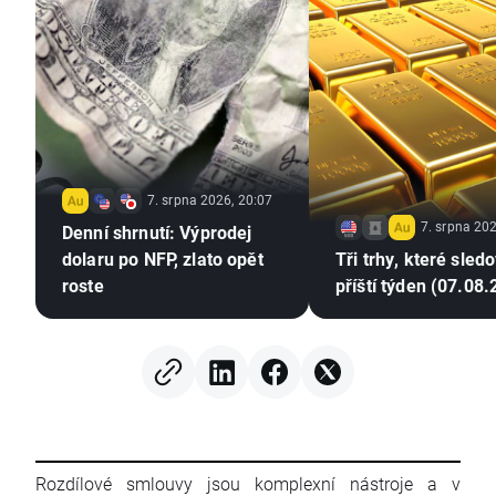
7. srpna 2026, 20:07
7. srpna 202
Denní shrnutí: Výprodej
dolaru po NFP, zlato opět
Tři trhy, které sled
roste
příští týden (07.08
Rozdílové smlouvy jsou komplexní nástroje a v