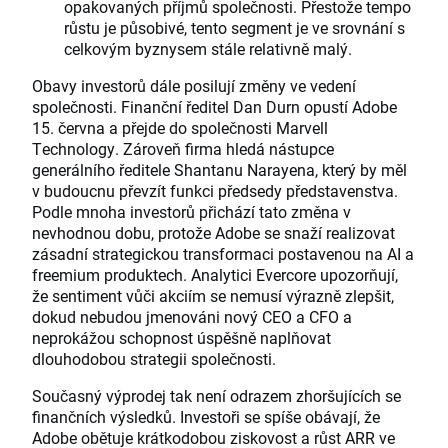
opakovaných příjmů společnosti. Přestože tempo
růstu je působivé, tento segment je ve srovnání s
celkovým byznysem stále relativně malý.
Obavy investorů dále posilují změny ve vedení
společnosti. Finanční ředitel Dan Durn opustí Adobe
15. června a přejde do společnosti Marvell
Technology. Zároveň firma hledá nástupce
generálního ředitele Shantanu Narayena, který by měl
v budoucnu převzít funkci předsedy představenstva.
Podle mnoha investorů přichází tato změna v
nevhodnou dobu, protože Adobe se snaží realizovat
zásadní strategickou transformaci postavenou na AI a
freemium produktech. Analytici Evercore upozorňují,
že sentiment vůči akciím se nemusí výrazně zlepšit,
dokud nebudou jmenováni nový CEO a CFO a
neprokážou schopnost úspěšně naplňovat
dlouhodobou strategii společnosti.
Současný výprodej tak není odrazem zhoršujících se
finančních výsledků. Investoři se spíše obávají, že
Adobe obětuje krátkodobou ziskovost a růst ARR ve