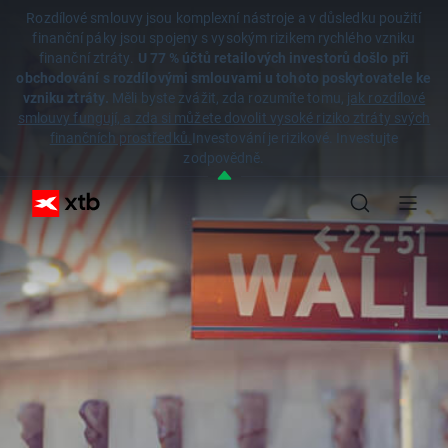
Rozdílové smlouvy jsou komplexní nástroje a v důsledku použití
finanční páky jsou spojeny s vysokým rizikem rychlého vzniku
finanční ztráty.
U 77 % účtů retailových investorů došlo při
obchodování s rozdílovými smlouvami u tohoto poskytovatele ke
vzniku ztráty.
Měli byste zvážit, zda rozumíte tomu,
jak rozdílové
smlouvy fungují, a zda si můžete dovolit vysoké riziko ztráty svých
finančních prostředků.
Investování je rizikové. Investujte
zodpovědně.