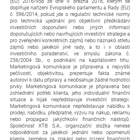
(EU) 2016/958 ze dne 9. března 2016, kterým se
doplňuje nařízení Evropského parlamentu a Rady (EU)
č. 596/2014, pokud jde o regulační technické normy
pro technická ujednání pro objektivní předkládání
investičních doporučení nebo jiných informací
doporučujících nebo navrhujících investiční strategie a
pro zveřejnění konkrétních zájmů nebo náznaků střetu
zájmů nebo jakékoli jiné rady, a to i v oblasti
investičního poradenství, ve smyslu zákona č.
256/2004 Sb., o podnikání na kapitálovém trhu.
Marketingová komunikace je připravena s nejvyšší
pečlivostí, objektivitou, prezentuje fakta známé
autorovi k datu přípravy a neobsahuje žádné hodnotící
prvky. Marketingová komunikace je připravena bez
zohlednění potřeb klienta, jeho individuální finanční
situace a nijak nepředstavuje investiční strategii.
Marketingová komunikace nepředstavuje nabídku k
prodeji, nabídku, předplatné, výzvu na nákup, reklamu
nebo propagaci jakýchkoliv finančních nástrojů.
Společnost XTB S.A., organizační složka nenese
odpovědnost za jakékoli jednání nebo opomenutí
klienta, zejména za získání nebo zcizení finančních