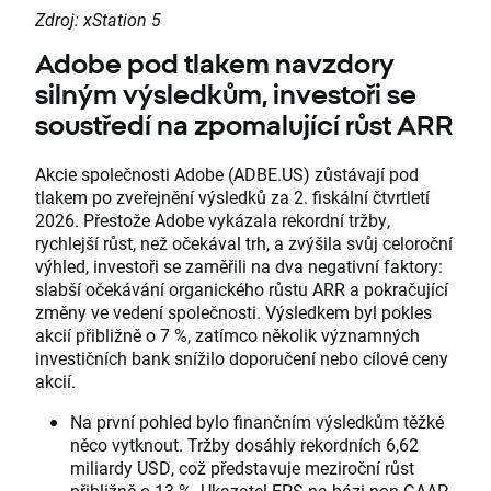
Zdroj: xStation 5
Adobe pod tlakem navzdory
silným výsledkům, investoři se
soustředí na zpomalující růst ARR
Akcie společnosti Adobe (ADBE.US) zůstávají pod
tlakem po zveřejnění výsledků za 2. fiskální čtvrtletí
2026. Přestože Adobe vykázala rekordní tržby,
rychlejší růst, než očekával trh, a zvýšila svůj celoroční
výhled, investoři se zaměřili na dva negativní faktory:
slabší očekávání organického růstu ARR a pokračující
změny ve vedení společnosti. Výsledkem byl pokles
akcií přibližně o 7 %, zatímco několik významných
investičních bank snížilo doporučení nebo cílové ceny
akcií.
Na první pohled bylo finančním výsledkům těžké
něco vytknout. Tržby dosáhly rekordních 6,62
miliardy USD, což představuje meziroční růst
přibližně o 13 %. Ukazatel EPS na bázi non-GAAP