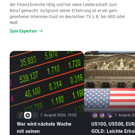
der Finanzbranche tätig und hat seine Leidenschaft zum
Beruf gemacht. Aufgrund seiner Erfahrung ist er ein gern
gesehener Interview-Gast im deutschen TV, z.B. bei ARD oder
Welt.
Zum Experten
7. August 2026, 19:03
7. August 2
Wer wird nächste Woche
US100, US500, EU
mit seinen
GOLD: Leichte Erho