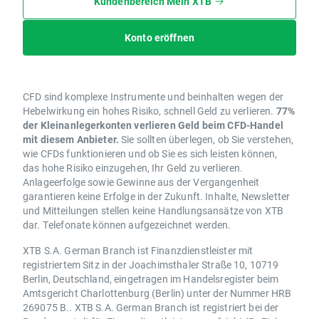
Kundenbereich Mein XTB
Konto eröffnen
CFD sind komplexe Instrumente und beinhalten wegen der
Hebelwirkung ein hohes Risiko, schnell Geld zu verlieren.
77%
der Kleinanlegerkonten verlieren Geld beim CFD-Handel
mit diesem Anbieter.
Sie sollten überlegen, ob Sie verstehen,
wie CFDs funktionieren und ob Sie es sich leisten können,
das hohe Risiko einzugehen, Ihr Geld zu verlieren.
Anlageerfolge sowie Gewinne aus der Vergangenheit
garantieren keine Erfolge in der Zukunft. Inhalte, Newsletter
und Mitteilungen stellen keine Handlungsansätze von XTB
dar. Telefonate können aufgezeichnet werden.
XTB S.A. German Branch ist Finanzdienstleister mit
registriertem Sitz in der Joachimsthaler Straße 10, 10719
Berlin, Deutschland, eingetragen im Handelsregister beim
Amtsgericht Charlottenburg (Berlin) unter der Nummer HRB
269075 B.. XTB S.A. German Branch ist registriert bei der