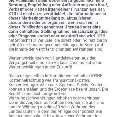
Die Publikation stellt weder ein Angebot noch eine
Beratung, Empfehlung oder Aufforderung zum Kauf,
Verkauf oder Halten irgendeiner Finanzanlage dar.
XTB ist nicht dazu verpflichtet, die Informationen in
dieser Marketingmitteilung zu aktualisieren,
abzuändern oder zu ergänzen, wenn sich ein in
dieser Publikation genannter Umstand oder eine
darin enthaltene Stellungnahme, Einschätzung, Idee
oder Prognose ändert oder unzutreffend wird.
XTB
haftet nicht für Verluste, die direkt oder indirekt durch
getroffene Handlungsentscheidungen in Bezug auf
die Inhalte der Veröffentlichungen entstanden sind.
Wertentwicklungen von Handelswerten aus der
Vergangenheit sind kein verlässlicher Indikator für
Wertentwicklungen in der Zukunft!
Die bereitgestellten Informationen enthalten KEINE
Kostenbetrachtung wie Transaktionskosten,
Konvertierungskosten oder Spreads. Solche Kosten
können anfallen und die Ergebnisse beeinflussen. Die
Rendite kann sich aufgrund von
Währungsschwankungen erhöhen oder verringern,
wenn die Angaben auf Zahlen beruhen, die auf eine
andere Währung als die offizielle Währung des
Landes lauten, in dem der Anleger oder potenzielle
Anleger ansässig ist bzw in welcher Währung das