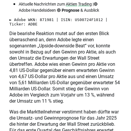
Aktuelle Nachrichten zum
Aktien
Trading
|🔴
Adobe Handelsideen 🔴
Prognose
& Ausblick
► Adobe WKN: 871981 | ISIN: US00724F1012 |
Ticker: ADBE
Die bearishe Reaktion mutet auf den ersten Blick
überraschend an, denn Adobe legte einen
sogenannten „Upside-downside Beat“ vor, konnte
sowohl in Bezug auf den Gewinn pro Aktie, als auch
den Umsatz die Erwartungen der Wall Street
übertreffen. Adobe wies einen Gewinn pro Aktie von
4,81 US-Dollar gegenüber einem erwarteten Gewinn
von 4,67 US-Dollar pro Aktie aus und einen Umsatz
von 5,61 Milliarden US-Dollar gegenüber erwarteter 54
Milliarden US-Dollar. Somit stieg der Gewinn von
Adobe im Vergleich zum Vorjahr um 13 %, während
der Umsatz um 11 % stieg.
Was die Marktteilnehmer verstimmt haben dürfte war
die Umsatz- und Gewinnprognose für das Jahr 2025
die hinter der Erwartung der Wall Street zurückblieb.
Für das erste Quartal des Geschäftsjahres erwartet