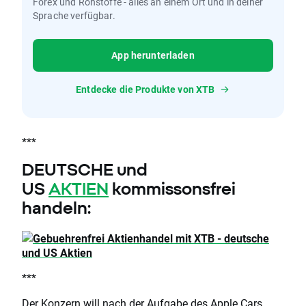
Forex und Rohstoffe - alles an einem Ort und in deiner
Sprache verfügbar.
App herunterladen
Entdecke die Produkte von XTB
***
DEUTSCHE und
US
AKTIEN
kommissonsfrei
handeln:
***
Der Konzern will nach der Aufgabe des Apple Cars