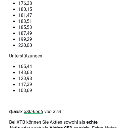
176,38
180,15
181,47
183,51
185,53
187,49
199,29
220,00
Unterstützungen
165,44
143,68
123,98
117,39
103,69
Quelle
:
xStation5
von XTB
Bei XTB können Sie
Aktien
sowohl als
echte
Aktie
oder auch als
Aktien
CFD
handeln. Echte Aktien