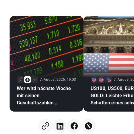
7. August 2026, 19:03
7. August 2
Wer wird nächste Woche
US100, US500, EU
mit seinen
GOLD: Leichte Erho
Geschäftszahlen
Schatten eines sc
überraschen?
Arbeitsmarktes
(07.08.2026)