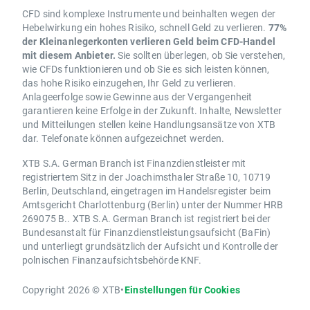
CFD sind komplexe Instrumente und beinhalten wegen der
Hebelwirkung ein hohes Risiko, schnell Geld zu verlieren.
77%
der Kleinanlegerkonten verlieren Geld beim CFD-Handel
mit diesem Anbieter.
Sie sollten überlegen, ob Sie verstehen,
wie CFDs funktionieren und ob Sie es sich leisten können,
das hohe Risiko einzugehen, Ihr Geld zu verlieren.
Anlageerfolge sowie Gewinne aus der Vergangenheit
garantieren keine Erfolge in der Zukunft. Inhalte, Newsletter
und Mitteilungen stellen keine Handlungsansätze von XTB
dar. Telefonate können aufgezeichnet werden.
XTB S.A. German Branch ist Finanzdienstleister mit
registriertem Sitz in der Joachimsthaler Straße 10, 10719
Berlin, Deutschland, eingetragen im Handelsregister beim
Amtsgericht Charlottenburg (Berlin) unter der Nummer HRB
269075 B.. XTB S.A. German Branch ist registriert bei der
Bundesanstalt für Finanzdienstleistungsaufsicht (BaFin)
und unterliegt grundsätzlich der Aufsicht und Kontrolle der
polnischen Finanzaufsichtsbehörde KNF.
Copyright 2026 © XTB
•
Einstellungen für Cookies