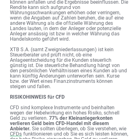
können anfallen und die Ergebnisse beeinflussen. Die
Rendite kann sich aufgrund von
Währungsschwankungen erhöhen oder verringern,
wenn die Angaben auf Zahlen beruhen, die auf eine
andere Währung als die offizielle Währung des
Landes lauten, in dem der Anleger oder potenzielle
Anleger ansässig ist bzw in welcher Währung das
Handelskonto geführt wird.
XTB S.A. (samt Zweigniederlassungen) ist kein
Steuerberater und prüft nicht, ob eine
Anlageentscheidung für die Kunden steuerlich
günstig ist. Die steuerliche Behandlung hängt von
den persönlichen Verhältnissen eines Kunden ab und
kann künftig Änderungen unterworfen sein. Kurse
bzw. der Wert eines Finanzinstruments können
steigen und fallen.
RISIKOHINWEIS für CFD
CFD sind komplexe Instrumente und beinhalten
wegen der Hebelwirkung ein hohes Risiko, schnell
Geld zu verlieren.
77% der Kleinanlegerkonten
verlieren Geld beim CFD-Handel mit diesem
Anbieter.
Sie sollten überlegen, ob Sie verstehen, wie
CFDs
funktionieren und ob Sie es sich leisten können,
das hohe Risiko einzugehen, Ihr Geld zu verlieren.