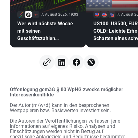
7. August 2026, 19:03
7. August 2
Wer wird nächste Woche
US100, US500, EU
mit seinen
GOLD: Leichte Erho
Geschäftszahlen
Schatten eines sc
überraschen?
Arbeitsmarktes
(07.08.2026)
Offenlegung gemäß § 80 WpHG zwecks möglicher
Interessenkonflikte
Der Autor (m/w/d) kann in den besprochenen
Wertpapieren bzw. Basiswerten investiert sein.
Die Autoren der Veröffentlichungen verfassen jene
Informationen auf eigenes Risiko. Analysen und
Einschätzungen werden nicht in Bezug auf
spezifische Anlageziele und Bedürfnisse bestimmter