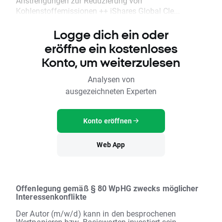
Anstrengungen zur Reduzierung von
Kohlenstoffemissionen ++ iShares Global Cle...
Logge dich ein oder
eröffne ein kostenloses
Konto, um weiterzulesen
Analysen von
ausgezeichneten Experten
Konto eröffnen
Web App
Offenlegung gemäß § 80 WpHG zwecks möglicher
Interessenkonflikte
Der Autor (m/w/d) kann in den besprochenen
Wertpapieren bzw. Basiswerten investiert sein.