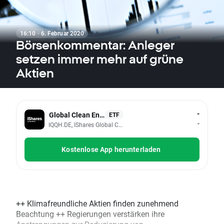
16:10 · 6. Februar 2020
Börsenkommentar: Anleger
setzen immer mehr auf grüne
Aktien
-
Global Clean Energy
ETF
-
IQQH.DE, IShares Global Clean Energy UCITS (Dist EUR)
Kostenlose App herunterladen
++ Klimafreundliche Aktien finden zunehmend
Beachtung ++ Regierungen verstärken ihre