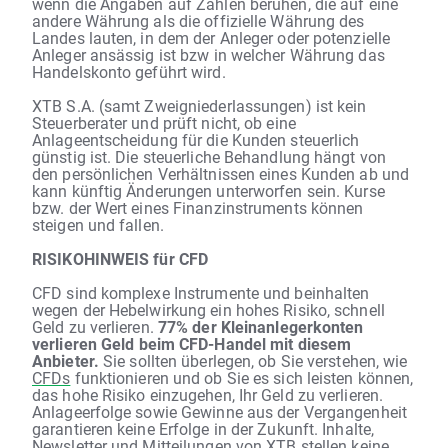
wenn die Angaben auf Zahlen beruhen, die auf eine
andere Währung als die offizielle Währung des
Landes lauten, in dem der Anleger oder potenzielle
Anleger ansässig ist bzw in welcher Währung das
Handelskonto geführt wird.
XTB S.A. (samt Zweigniederlassungen) ist kein
Steuerberater und prüft nicht, ob eine
Anlageentscheidung für die Kunden steuerlich
günstig ist. Die steuerliche Behandlung hängt von
den persönlichen Verhältnissen eines Kunden ab und
kann künftig Änderungen unterworfen sein. Kurse
bzw. der Wert eines Finanzinstruments können
steigen und fallen.
RISIKOHINWEIS für CFD
CFD sind komplexe Instrumente und beinhalten
wegen der Hebelwirkung ein hohes Risiko, schnell
Geld zu verlieren.
77% der Kleinanlegerkonten
verlieren Geld beim CFD-Handel mit diesem
Anbieter.
Sie sollten überlegen, ob Sie verstehen, wie
CFDs
funktionieren und ob Sie es sich leisten können,
das hohe Risiko einzugehen, Ihr Geld zu verlieren.
Anlageerfolge sowie Gewinne aus der Vergangenheit
garantieren keine Erfolge in der Zukunft. Inhalte,
Newsletter und Mitteilungen von XTB stellen keine