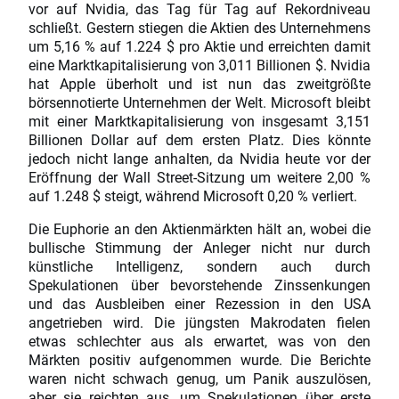
vor auf Nvidia, das Tag für Tag auf Rekordniveau
schließt. Gestern stiegen die Aktien des Unternehmens
um 5,16 % auf 1.224 $ pro Aktie und erreichten damit
eine Marktkapitalisierung von 3,011 Billionen $. Nvidia
hat Apple überholt und ist nun das zweitgrößte
börsennotierte Unternehmen der Welt. Microsoft bleibt
mit einer Marktkapitalisierung von insgesamt 3,151
Billionen Dollar auf dem ersten Platz. Dies könnte
jedoch nicht lange anhalten, da Nvidia heute vor der
Eröffnung der Wall Street-Sitzung um weitere 2,00 %
auf 1.248 $ steigt, während Microsoft 0,20 % verliert.
Die Euphorie an den Aktienmärkten hält an, wobei die
bullische Stimmung der Anleger nicht nur durch
künstliche Intelligenz, sondern auch durch
Spekulationen über bevorstehende Zinssenkungen
und das Ausbleiben einer Rezession in den USA
angetrieben wird. Die jüngsten Makrodaten fielen
etwas schlechter aus als erwartet, was von den
Märkten positiv aufgenommen wurde. Die Berichte
waren nicht schwach genug, um Panik auszulösen,
aber sie reichten aus, um Spekulationen über erste