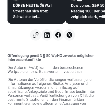
BÖRSE HEUTE: 🗽 Wall
Dow Jones, S&P 50
Street hält sich trotz
Nasdaq 100: Der S
Schwäche bei
zeigt sich stark, w
Speicheraktien und
der Halbleitersekto
steigendem Ölpreis gut
hinterherhinkt 🚩 W
Digital verliert 12 %
Offenlegung gemäß § 80 WpHG zwecks möglicher
Interessenkonflikte
Der Autor (m/w/d) kann in den besprochenen
Wertpapieren bzw. Basiswerten investiert sein.
Die Autoren der Veröffentlichungen verfassen jene
Informationen auf eigenes Risiko. Analysen und
Einschätzungen werden nicht in Bezug auf
spezifische Anlageziele und Bedürfnisse bestimmter
Personen verfasst. Veröffentlichungen von XTB, die
bestimmte Situationen an den Finanzmärkten
kommentieren sowie allgemeine Aussagen von