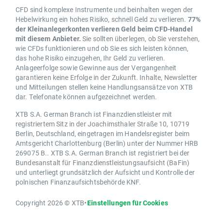
CFD sind komplexe Instrumente und beinhalten wegen der
Hebelwirkung ein hohes Risiko, schnell Geld zu verlieren.
77%
der Kleinanlegerkonten verlieren Geld beim CFD-Handel
mit diesem Anbieter.
Sie sollten überlegen, ob Sie verstehen,
wie CFDs funktionieren und ob Sie es sich leisten können,
das hohe Risiko einzugehen, Ihr Geld zu verlieren.
Anlageerfolge sowie Gewinne aus der Vergangenheit
garantieren keine Erfolge in der Zukunft. Inhalte, Newsletter
und Mitteilungen stellen keine Handlungsansätze von XTB
dar. Telefonate können aufgezeichnet werden.
XTB S.A. German Branch ist Finanzdienstleister mit
registriertem Sitz in der Joachimsthaler Straße 10, 10719
Berlin, Deutschland, eingetragen im Handelsregister beim
Amtsgericht Charlottenburg (Berlin) unter der Nummer HRB
269075 B.. XTB S.A. German Branch ist registriert bei der
Bundesanstalt für Finanzdienstleistungsaufsicht (BaFin)
und unterliegt grundsätzlich der Aufsicht und Kontrolle der
polnischen Finanzaufsichtsbehörde KNF.
Copyright 2026 © XTB
•
Einstellungen für Cookies