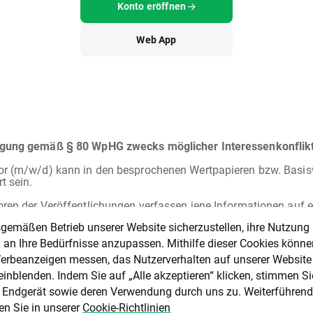
Konto eröffnen
Web App
egung gemäß § 80 WpHG zwecks möglicher Interessenkonflik
or (m/w/d) kann in den besprochenen Wertpapieren bzw. Basis
rt sein.
oren der Veröffentlichungen verfassen jene Informationen auf 
 Analysen und Einschätzungen werden nicht in Bezug auf spezi
emäßen Betrieb unserer Website sicherzustellen, ihre Nutzung
iele und Bedürfnisse bestimmter Personen verfasst.
ntlichungen von XTB, die bestimmte Situationen an den
l an Ihre Bedürfnisse anzupassen. Mithilfe dieser Cookies könn
ärkten kommentieren sowie allgemeine Aussagen von Mitarbe
 Werbeanzeigen messen, das Nutzerverhalten auf unserer Website
 hinsichtlich der Finanzmärkte, stellen
keine Beratung
des Ku
inblenden. Indem Sie auf „Alle akzeptieren“ klicken, stimmen Si
TB dar und können auch nicht als solche ausgelegt werden.
Di
tion stellt weder ein Angebot noch eine Beratung, Empfehlun
m Endgerät sowie deren Verwendung durch uns zu. Weiterführen
erung zum Kauf, Verkauf oder Halten irgendeiner Finanzanla
en Sie in unserer
Cookie-Richtlinien
 nicht dazu verpflichtet, die Informationen in dieser