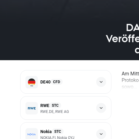
DA
Veröff
Am Mitt
Protoko
DE40
CFD
sowo...
RWE
STC
RWE.DE, RWE AG
Nokia
STC
NOKIA.FI, Nokia OYJ