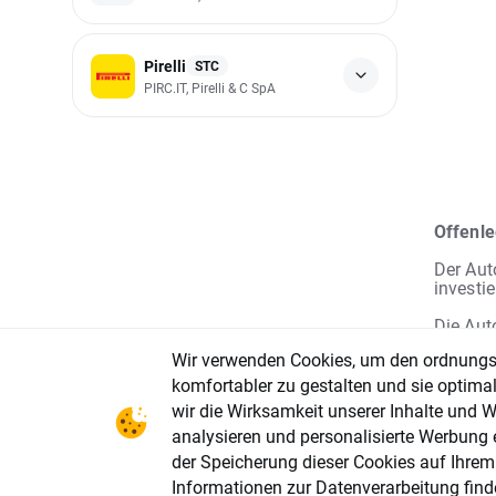
Pirelli
STC
PIRC.IT, Pirelli & C SpA
Offenl
Der Aut
investie
Die Aut
Risiko.
Wir verwenden Cookies, um den ordnungsg
Anlagez
Veröffe
komfortabler zu gestalten und sie optima
Finanzm
wir die Wirksamkeit unserer Inhalte und
von XTB
analysieren und personalisierte Werbung e
durch X
Publika
der Speicherung dieser Cookies auf Ihre
Aufford
Informationen zur Datenverarbeitung find
XTB ist