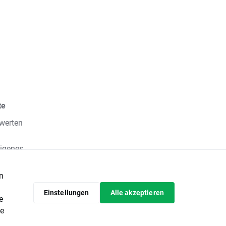
te
werten
eigenes
fische
en
itern
nden
Einstellungen
Alle akzeptieren
e
e
g oder
de
ge dar.