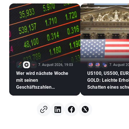
nachvollziehbare Handelsansätze.
7. August 2026, 19:03
7. August 2
Wer wird nächste Woche
US100, US500, EU
mit seinen
GOLD: Leichte Erho
Geschäftszahlen
Schatten eines sc
überraschen?
Arbeitsmarktes
(07.08.2026)