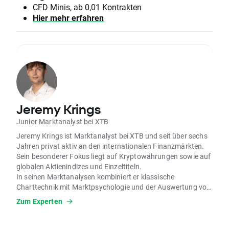
CFD Minis, ab 0,01 Kontrakten
Hier mehr erfahren
Jeremy Krings
Junior Marktanalyst bei XTB
Jeremy Krings ist Marktanalyst bei XTB und seit über sechs
Jahren privat aktiv an den internationalen Finanzmärkten.
Sein besonderer Fokus liegt auf Kryptowährungen sowie auf
globalen Aktienindizes und Einzeltiteln.
In seinen Marktanalysen kombiniert er klassische
Charttechnik mit Marktpsychologie und der Auswertung von
Stimmungsindikatoren. Sein Ziel ist es, komplexe
Zum Experten
Marktbewegungen verständlich aufzubereiten und Tradern
klare, praxisnahe Orientierung zu geben. Dabei legt er
besonderen Wert auf strukturierte Analysen und