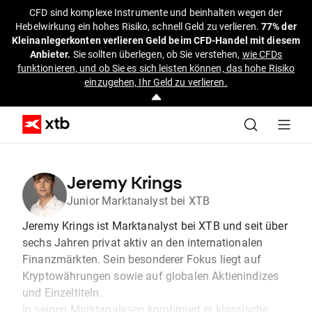
CFD sind komplexe Instrumente und beinhalten wegen der
Hebelwirkung ein hohes Risiko, schnell Geld zu verlieren.
77% der
Kleinanlegerkonten verlieren Geld beim CFD-Handel mit diesem
Anbieter.
Sie sollten überlegen, ob Sie verstehen,
wie CFDs
funktionieren, und ob Sie es sich leisten können, das hohe Risiko
einzugehen, Ihr Geld zu verlieren.
Jeremy Krings
Junior Marktanalyst bei XTB
Jeremy Krings ist Marktanalyst bei XTB und seit über
sechs Jahren privat aktiv an den internationalen
Finanzmärkten. Sein besonderer Fokus liegt auf
Kryptowährungen sowie auf globalen Aktienindizes
und Einzeltiteln.
In seinen Marktanalysen kombiniert er klassische