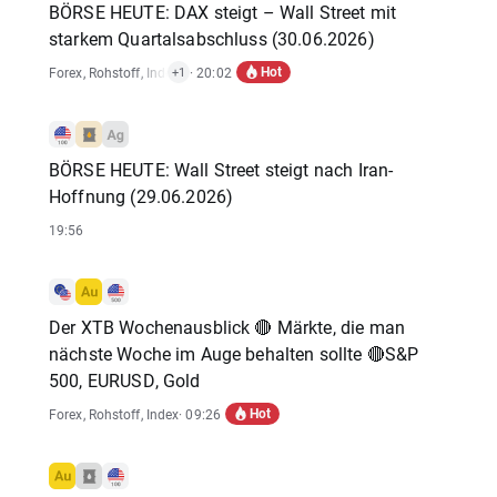
BÖRSE HEUTE: DAX steigt – Wall Street mit
starkem Quartalsabschluss (30.06.2026)
Hot
Forex
,
Rohstoff
,
Index
,
Wirtschaftsdaten
· 20:02
+1
BÖRSE HEUTE: Wall Street steigt nach Iran-
Hoffnung (29.06.2026)
19:56
Der XTB Wochenausblick 🔴 Märkte, die man
nächste Woche im Auge behalten sollte 🔴S&P
500, EURUSD, Gold
Hot
Forex
,
Rohstoff
,
Index
· 09:26