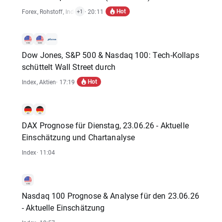
Hot
Forex
,
Rohstoff
,
Index
,
Aktien
· 20:11
+1
Dow Jones, S&P 500 & Nasdaq 100: Tech-Kollaps
schüttelt Wall Street durch
Hot
Index
,
Aktien
· 17:19
DAX Prognose für Dienstag, 23.06.26 - Aktuelle
Einschätzung und Chartanalyse
Index
· 11:04
Nasdaq 100 Prognose & Analyse für den 23.06.26
- Aktuelle Einschätzung