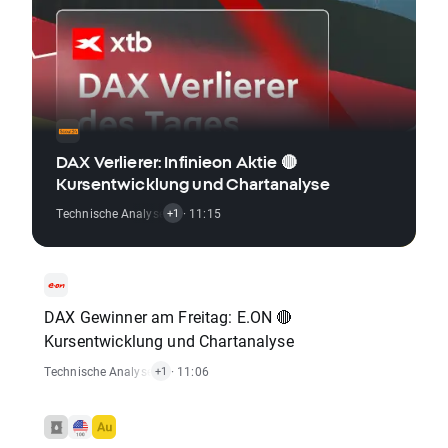
DAX Verlierer: Infinieon Aktie 🔴
Kursentwicklung und Chartanalyse
Technische Analysen
,
Aktien
· 11:15
+1
DAX Gewinner am Freitag: E.ON 🔴
Kursentwicklung und Chartanalyse
Technische Analysen
,
Aktien
· 11:06
+1