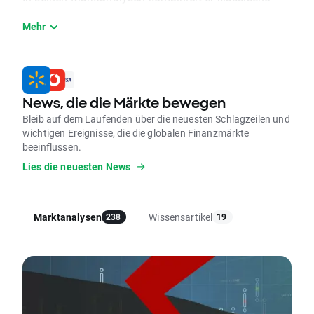
Charttechnik mit Marktpsychologie und der
Mehr
Auswertung von Stimmungsindikatoren. Sein Ziel ist
es, komplexe Marktbewegungen verständlich
aufzubereiten und Tradern klare, praxisnahe
Orientierung zu geben. Dabei legt er besonderen Wert
auf strukturierte Analysen und nachvollziehbare
News, die die Märkte bewegen
Handelsansätze.
Bleib auf dem Laufenden über die neuesten Schlagzeilen und
wichtigen Ereignisse, die die globalen Finanzmärkte
beeinflussen.
Lies die neuesten News
Marktanalysen
Wissensartikel
238
19