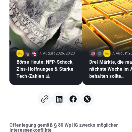
7. August 2026, 20:23
7. August 2
Börse Heute: NFP-Schock,
Drei Märkte, die m
Zins-Hoffnungen & Starke
nächste Woche im 
Tech-Zahlen 📊
behalten sollte
(07.08.2026)
Offenlegung gemäß § 80 WpHG zwecks möglicher
Interessenkonflikte