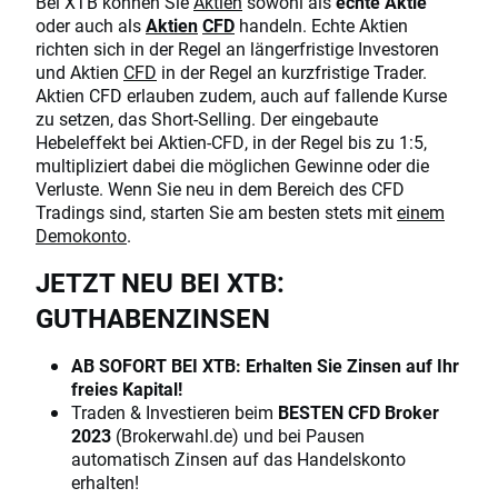
Bei XTB können Sie
Aktien
sowohl als
echte Aktie
oder auch als
Aktien
CFD
handeln. Echte Aktien
richten sich in der Regel an längerfristige Investoren
und Aktien
CFD
in der Regel an kurzfristige Trader.
Aktien CFD erlauben zudem, auch auf fallende Kurse
zu setzen, das Short-Selling. Der eingebaute
Hebeleffekt bei Aktien-CFD, in der Regel bis zu 1:5,
multipliziert dabei die möglichen Gewinne oder die
Verluste. Wenn Sie neu in dem Bereich des CFD
Tradings sind, starten Sie am besten stets mit
einem
Demokonto
.
JETZT NEU BEI XTB:
GUTHABENZINSEN
AB SOFORT BEI XTB: Erhalten Sie Zinsen auf Ihr
freies Kapital!
Traden & Investieren beim
BESTEN CFD Broker
2023
(Brokerwahl.de) und bei Pausen
automatisch Zinsen auf das Handelskonto
erhalten!