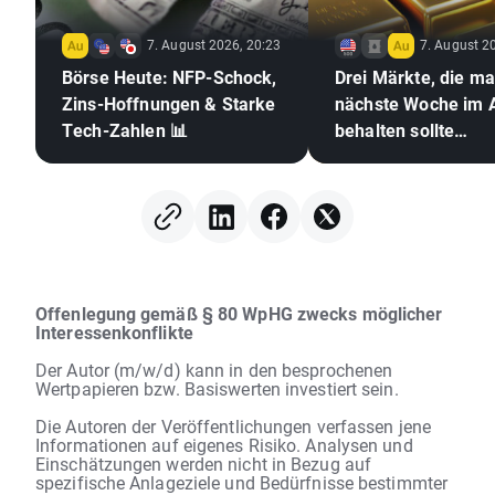
7. August 2026, 20:23
7. August 2
Börse Heute: NFP-Schock,
Drei Märkte, die m
Zins-Hoffnungen & Starke
nächste Woche im 
Tech-Zahlen 📊
behalten sollte
(07.08.2026)
Offenlegung gemäß § 80 WpHG zwecks möglicher
Interessenkonflikte
Der Autor (m/w/d) kann in den besprochenen
Wertpapieren bzw. Basiswerten investiert sein.
Die Autoren der Veröffentlichungen verfassen jene
Informationen auf eigenes Risiko. Analysen und
Einschätzungen werden nicht in Bezug auf
spezifische Anlageziele und Bedürfnisse bestimmter