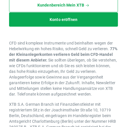
Kundenbereich Mein XTB
Konto eröffnen
CFD sind komplexe Instrumente und beinhalten wegen der
Hebelwirkung ein hohes Risiko, schnell Geld zu verlieren.
77%
der Kleinanlegerkonten verlieren Geld beim CFD-Handel
mit diesem Anbieter.
Sie sollten überlegen, ob Sie verstehen,
wie CFDs funktionieren und ob Sie es sich leisten können,
das hohe Risiko einzugehen, Ihr Geld zu verlieren.
Anlageerfolge sowie Gewinne aus der Vergangenheit
garantieren keine Erfolge in der Zukunft. Inhalte, Newsletter
und Mitteilungen stellen keine Handlungsansätze von XTB
dar. Telefonate können aufgezeichnet werden.
XTB S.A. German Branch ist Finanzdienstleister mit
registriertem Sitz in der Joachimsthaler Straße 10, 10719
Berlin, Deutschland, eingetragen im Handelsregister beim
Amtsgericht Charlottenburg (Berlin) unter der Nummer HRB
269075 B.. XTB S.A. German Branch ist registriert bei der