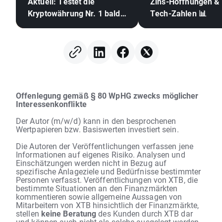
Aktuell: Testet die
Zins-Hoffnungen &
Kryptowährung Nr. 1 bald
Tech-Zahlen 📊
die 70.000 US-Dollar? 🪙
Offenlegung gemäß § 80 WpHG zwecks möglicher
Interessenkonflikte
Der Autor (m/w/d) kann in den besprochenen
Wertpapieren bzw. Basiswerten investiert sein.
Die Autoren der Veröffentlichungen verfassen jene
Informationen auf eigenes Risiko. Analysen und
Einschätzungen werden nicht in Bezug auf
spezifische Anlageziele und Bedürfnisse bestimmter
Personen verfasst. Veröffentlichungen von XTB, die
bestimmte Situationen an den Finanzmärkten
kommentieren sowie allgemeine Aussagen von
Mitarbeitern von XTB hinsichtlich der Finanzmärkte,
stellen
keine Beratung
des Kunden durch XTB dar
und können auch nicht als solche ausgelegt werden.