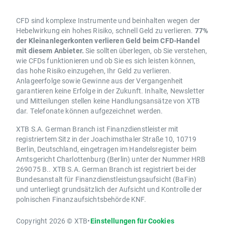
CFD sind komplexe Instrumente und beinhalten wegen der
Hebelwirkung ein hohes Risiko, schnell Geld zu verlieren.
77%
der Kleinanlegerkonten verlieren Geld beim CFD-Handel
mit diesem Anbieter.
Sie sollten überlegen, ob Sie verstehen,
wie CFDs funktionieren und ob Sie es sich leisten können,
das hohe Risiko einzugehen, Ihr Geld zu verlieren.
Anlageerfolge sowie Gewinne aus der Vergangenheit
garantieren keine Erfolge in der Zukunft. Inhalte, Newsletter
und Mitteilungen stellen keine Handlungsansätze von XTB
dar. Telefonate können aufgezeichnet werden.
XTB S.A. German Branch ist Finanzdienstleister mit
registriertem Sitz in der Joachimsthaler Straße 10, 10719
Berlin, Deutschland, eingetragen im Handelsregister beim
Amtsgericht Charlottenburg (Berlin) unter der Nummer HRB
269075 B.. XTB S.A. German Branch ist registriert bei der
Bundesanstalt für Finanzdienstleistungsaufsicht (BaFin)
und unterliegt grundsätzlich der Aufsicht und Kontrolle der
polnischen Finanzaufsichtsbehörde KNF.
Copyright 2026 © XTB
•
Einstellungen für Cookies