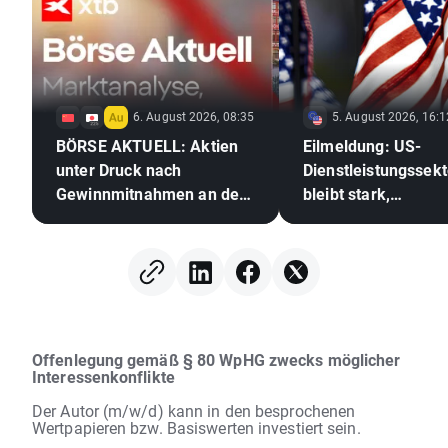
6. August 2026, 08:35
5. August 2026, 16:1
BÖRSE AKTUELL: Aktien
Eilmeldung: US-
unter Druck nach
Dienstleistungssekt
Gewinnmitnahmen an der
bleibt stark,
Wall Street, Devisenmarkt
Inflationsdruck stei
erstarrt (06.08.2026)
Offenlegung gemäß § 80 WpHG zwecks möglicher
Interessenkonflikte
Der Autor (m/w/d) kann in den besprochenen
Wertpapieren bzw. Basiswerten investiert sein.