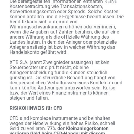
Die bereitgestellten Informationen enthalten KEINE
Kostenbetrachtung wie Transaktionskosten,
Konvertierungskosten oder Spreads. Solche Kosten
können anfallen und die Ergebnisse beeinflussen. Die
Rendite kann sich aufgrund von
Währungsschwankungen erhöhen oder verringern,
wenn die Angaben auf Zahlen beruhen, die auf eine
andere Währung als die offizielle Währung des
Landes lauten, in dem der Anleger oder potenzielle
Anleger ansässig ist bzw in welcher Währung das
Handelskonto geführt wird.
XTB S.A. (samt Zweigniederlassungen) ist kein
Steuerberater und prüft nicht, ob eine
Anlageentscheidung für die Kunden steuerlich
günstig ist. Die steuerliche Behandlung hängt von
den persönlichen Verhältnissen eines Kunden ab und
kann künftig Änderungen unterworfen sein. Kurse
bzw. der Wert eines Finanzinstruments können
steigen und fallen.
RISIKOHINWEIS für CFD
CFD sind komplexe Instrumente und beinhalten
wegen der Hebelwirkung ein hohes Risiko, schnell
Geld zu verlieren.
77% der Kleinanlegerkonten
verlieren Geld beim CFD-Handel mit diesem