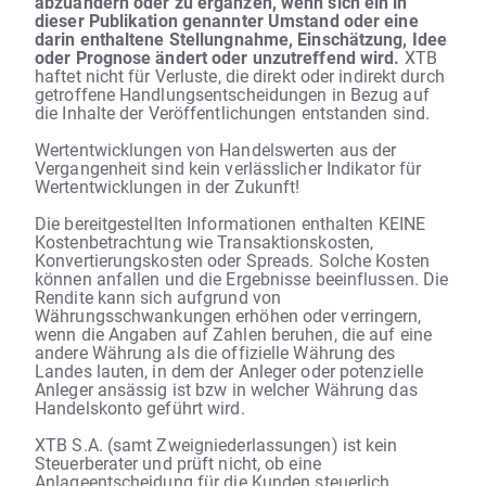
abzuändern oder zu ergänzen, wenn sich ein in
dieser Publikation genannter Umstand oder eine
darin enthaltene Stellungnahme, Einschätzung, Idee
oder Prognose ändert oder unzutreffend wird.
XTB
haftet nicht für Verluste, die direkt oder indirekt durch
getroffene Handlungsentscheidungen in Bezug auf
die Inhalte der Veröffentlichungen entstanden sind.
Wertentwicklungen von Handelswerten aus der
Vergangenheit sind kein verlässlicher Indikator für
Wertentwicklungen in der Zukunft!
Die bereitgestellten Informationen enthalten KEINE
Kostenbetrachtung wie Transaktionskosten,
Konvertierungskosten oder Spreads. Solche Kosten
können anfallen und die Ergebnisse beeinflussen. Die
Rendite kann sich aufgrund von
Währungsschwankungen erhöhen oder verringern,
wenn die Angaben auf Zahlen beruhen, die auf eine
andere Währung als die offizielle Währung des
Landes lauten, in dem der Anleger oder potenzielle
Anleger ansässig ist bzw in welcher Währung das
Handelskonto geführt wird.
XTB S.A. (samt Zweigniederlassungen) ist kein
Steuerberater und prüft nicht, ob eine
Anlageentscheidung für die Kunden steuerlich