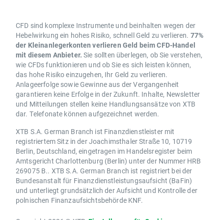
CFD sind komplexe Instrumente und beinhalten wegen der
Hebelwirkung ein hohes Risiko, schnell Geld zu verlieren.
77%
der Kleinanlegerkonten verlieren Geld beim CFD-Handel
mit diesem Anbieter.
Sie sollten überlegen, ob Sie verstehen,
wie CFDs funktionieren und ob Sie es sich leisten können,
das hohe Risiko einzugehen, Ihr Geld zu verlieren.
Anlageerfolge sowie Gewinne aus der Vergangenheit
garantieren keine Erfolge in der Zukunft. Inhalte, Newsletter
und Mitteilungen stellen keine Handlungsansätze von XTB
dar. Telefonate können aufgezeichnet werden.
XTB S.A. German Branch ist Finanzdienstleister mit
registriertem Sitz in der Joachimsthaler Straße 10, 10719
Berlin, Deutschland, eingetragen im Handelsregister beim
Amtsgericht Charlottenburg (Berlin) unter der Nummer HRB
269075 B.. XTB S.A. German Branch ist registriert bei der
Bundesanstalt für Finanzdienstleistungsaufsicht (BaFin)
und unterliegt grundsätzlich der Aufsicht und Kontrolle der
polnischen Finanzaufsichtsbehörde KNF.