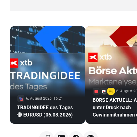
6. August 2
6. August 2026, 16:21
BÖRSE AKTUELL: A
TRADINGIDEE des Tages
unter Druck nach
🔴 EURUSD (06.08.2026)
Gewinnmitnahmen 
Wall Street, Devise
erstarrt (06.08.202