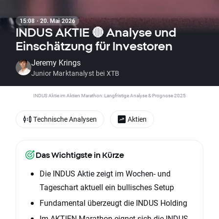
15:08 · 20. Mai 2026
INDUS AKTIE 🔴 Analyse und
Einschätzung für Investoren
Jeremy Krings
Junior Marktanalyst bei XTB
INDUS Aktie im Aktien Marathon: Langfristige Analyse & Prognose 2025
Technische Analysen
Aktien
Das Wichtigste in Kürze
Die INDUS Aktie zeigt im Wochen- und
Tageschart aktuell ein bullisches Setup
Fundamental überzeugt die INDUS Holding
Im AKTIEN Marathon eignet sich die INDUS