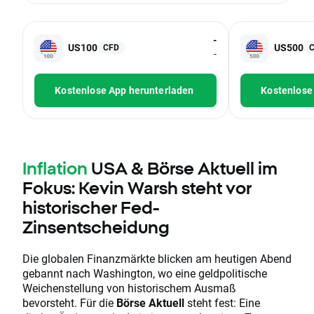
-
US100
US500
CFD
-
Kostenlose App herunterladen
Kostenlose
Inflation
USA & Börse Aktuell im
Fokus: Kevin Warsh steht vor
historischer Fed-
Zinsentscheidung
Die globalen Finanzmärkte blicken am heutigen Abend
gebannt nach Washington, wo eine geldpolitische
Weichenstellung von historischem Ausmaß
bevorsteht. Für die
Börse Aktuell
steht fest: Eine