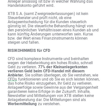
Anleger ansässig ist bzw in welcher Währung das
Handelskonto geführt wird.
XTB S.A. (samt Zweigniederlassungen) ist kein
Steuerberater und prüft nicht, ob eine
Anlageentscheidung für die Kunden steuerlich
günstig ist. Die steuerliche Behandlung hängt von
den persönlichen Verhältnissen eines Kunden ab und
kann künftig Änderungen unterworfen sein. Kurse
bzw. der Wert eines Finanzinstruments können
steigen und fallen.
RISIKOHINWEIS für CFD
CFD sind komplexe Instrumente und beinhalten
wegen der Hebelwirkung ein hohes Risiko, schnell
Geld zu verlieren.
77% der Kleinanlegerkonten
verlieren Geld beim CFD-Handel mit diesem
Anbieter.
Sie sollten überlegen, ob Sie verstehen, wie
CFDs
funktionieren und ob Sie es sich leisten können,
das hohe Risiko einzugehen, Ihr Geld zu verlieren.
Anlageerfolge sowie Gewinne aus der Vergangenheit
garantieren keine Erfolge in der Zukunft. Inhalte,
Newsletter und Mitteilungen von XTB stellen keine
Anlageberatung dar. Die Mitteilungen sind als
Werbemitteilung
zu verstehen.