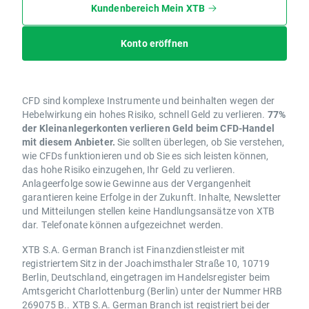
Kundenbereich Mein XTB
Konto eröffnen
CFD sind komplexe Instrumente und beinhalten wegen der
Hebelwirkung ein hohes Risiko, schnell Geld zu verlieren.
77%
der Kleinanlegerkonten verlieren Geld beim CFD-Handel
mit diesem Anbieter.
Sie sollten überlegen, ob Sie verstehen,
wie CFDs funktionieren und ob Sie es sich leisten können,
das hohe Risiko einzugehen, Ihr Geld zu verlieren.
Anlageerfolge sowie Gewinne aus der Vergangenheit
garantieren keine Erfolge in der Zukunft. Inhalte, Newsletter
und Mitteilungen stellen keine Handlungsansätze von XTB
dar. Telefonate können aufgezeichnet werden.
XTB S.A. German Branch ist Finanzdienstleister mit
registriertem Sitz in der Joachimsthaler Straße 10, 10719
Berlin, Deutschland, eingetragen im Handelsregister beim
Amtsgericht Charlottenburg (Berlin) unter der Nummer HRB
269075 B.. XTB S.A. German Branch ist registriert bei der