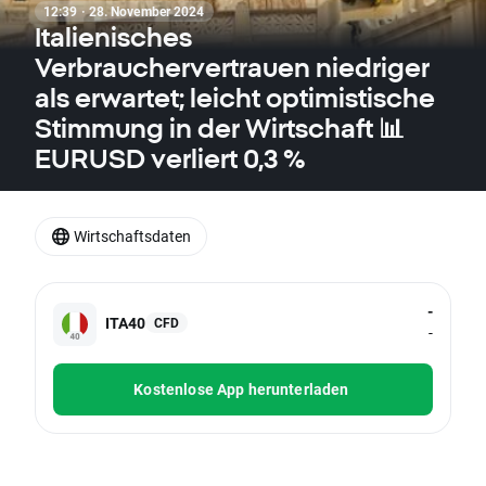
12:39 · 28. November 2024
Italienisches
Verbrauchervertrauen niedriger
als erwartet; leicht optimistische
Stimmung in der Wirtschaft 📊
EURUSD verliert 0,3 %
Wirtschaftsdaten
-
ITA40
CFD
-
Kostenlose App herunterladen