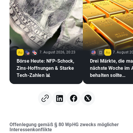
7. August 2026, 20:23
7. August 2
Börse Heute: NFP-Schock,
Drei Märkte, die m
Zins-Hoffnungen & Starke
nächste Woche im 
Tech-Zahlen 📊
behalten sollte
(07.08.2026)
Offenlegung gemäß § 80 WpHG zwecks möglicher
Interessenkonflikte