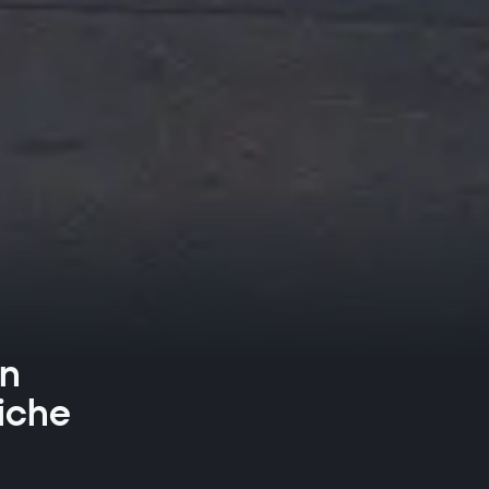
en
iche