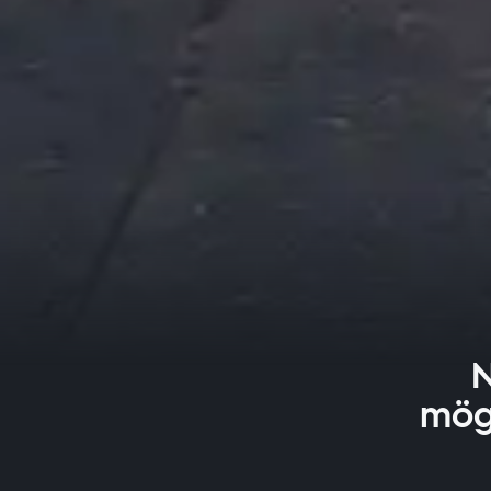
N
mög