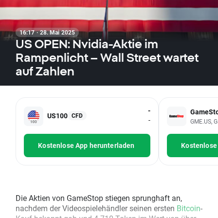
16:17 · 28. Mai 2025
US OPEN: Nvidia-Aktie im
Rampenlicht – Wall Street wartet
auf Zahlen
-
GameSt
US100
CFD
-
GME.US, G
Kostenlose App herunterladen
Kostenlose
Die Aktien von GameStop stiegen sprunghaft an,
nachdem der Videospielehändler seinen ersten
Bitcoin
-