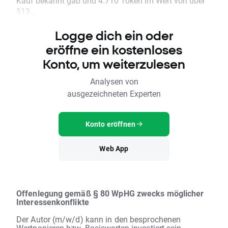
Kauf bekannt gab und 4.710 Token im Wert von über
513...
Logge dich ein oder
eröffne ein kostenloses
Konto, um weiterzulesen
Analysen von
ausgezeichneten Experten
Konto eröffnen
Web App
Offenlegung gemäß § 80 WpHG zwecks möglicher
Interessenkonflikte
Der Autor (m/w/d) kann in den besprochenen
Wertpapieren bzw. Basiswerten investiert sein.