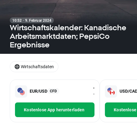
10:52 · 9. Februar 2024
Wirtschaftskalender: Kanadische
Arbeitsmarktdaten; PepsiCo
Ergebnisse
Wirtschaftsdaten
-
EUR/USD
USD/CA
CFD
-
Kostenlose App herunterladen
Kostenlose