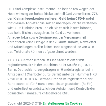
CFD sind komplexe Instrumente und beinhalten wegen der
Hebelwirkung ein hohes Risiko, schnell Geld zu verlieren.
77%
der Kleinanlegerkonten verlieren Geld beim CFD-Handel
mit diesem Anbieter.
Sie sollten überlegen, ob Sie verstehen,
wie CFDs funktionieren und ob Sie es sich leisten können,
das hohe Risiko einzugehen, Ihr Geld zu verlieren.
Anlageerfolge sowie Gewinne aus der Vergangenheit
garantieren keine Erfolge in der Zukunft. Inhalte, Newsletter
und Mitteilungen stellen keine Handlungsansätze von XTB
dar. Telefonate können aufgezeichnet werden.
XTB S.A. German Branch ist Finanzdienstleister mit
registriertem Sitz in der Joachimsthaler Straße 10, 10719
Berlin, Deutschland, eingetragen im Handelsregister beim
Amtsgericht Charlottenburg (Berlin) unter der Nummer HRB
269075 B.. XTB S.A. German Branch ist registriert bei der
Bundesanstalt für Finanzdienstleistungsaufsicht (BaFin)
und unterliegt grundsätzlich der Aufsicht und Kontrolle der
polnischen Finanzaufsichtsbehörde KNF.
Copyright 2026 © XTB
•
Einstellungen für Cookies