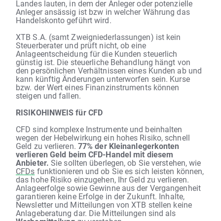
Landes lauten, in dem der Anleger oder potenzielle
Anleger ansässig ist bzw in welcher Währung das
Handelskonto geführt wird.
XTB S.A. (samt Zweigniederlassungen) ist kein
Steuerberater und prüft nicht, ob eine
Anlageentscheidung für die Kunden steuerlich
günstig ist. Die steuerliche Behandlung hängt von
den persönlichen Verhältnissen eines Kunden ab und
kann künftig Änderungen unterworfen sein. Kurse
bzw. der Wert eines Finanzinstruments können
steigen und fallen.
RISIKOHINWEIS für CFD
CFD sind komplexe Instrumente und beinhalten
wegen der Hebelwirkung ein hohes Risiko, schnell
Geld zu verlieren.
77% der Kleinanlegerkonten
verlieren Geld beim CFD-Handel mit diesem
Anbieter.
Sie sollten überlegen, ob Sie verstehen, wie
CFDs
funktionieren und ob Sie es sich leisten können,
das hohe Risiko einzugehen, Ihr Geld zu verlieren.
Anlageerfolge sowie Gewinne aus der Vergangenheit
garantieren keine Erfolge in der Zukunft. Inhalte,
Newsletter und Mitteilungen von XTB stellen keine
Anlageberatung dar. Die Mitteilungen sind als