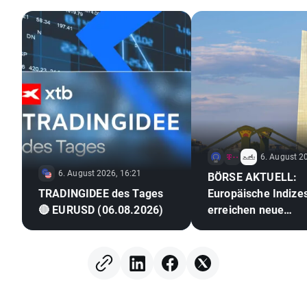
6. August 2
6. August 2026, 16:21
BÖRSE AKTUELL:
TRADINGIDEE des Tages
Europäische Indize
🔴 EURUSD (06.08.2026)
erreichen neue
Rekordstände 🎢