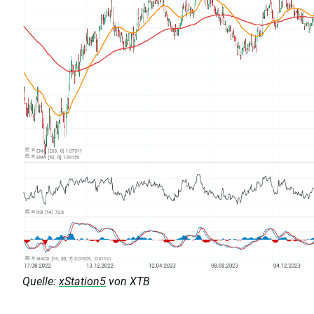
Quelle:
xStation5
von XTB