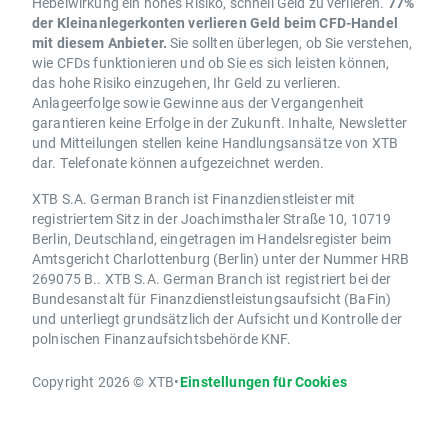
Hebelwirkung ein hohes Risiko, schnell Geld zu verlieren.
77%
der Kleinanlegerkonten verlieren Geld beim CFD-Handel
mit diesem Anbieter.
Sie sollten überlegen, ob Sie verstehen,
wie CFDs funktionieren und ob Sie es sich leisten können,
das hohe Risiko einzugehen, Ihr Geld zu verlieren.
Anlageerfolge sowie Gewinne aus der Vergangenheit
garantieren keine Erfolge in der Zukunft. Inhalte, Newsletter
und Mitteilungen stellen keine Handlungsansätze von XTB
dar. Telefonate können aufgezeichnet werden.
XTB S.A. German Branch ist Finanzdienstleister mit
registriertem Sitz in der Joachimsthaler Straße 10, 10719
Berlin, Deutschland, eingetragen im Handelsregister beim
Amtsgericht Charlottenburg (Berlin) unter der Nummer HRB
269075 B.. XTB S.A. German Branch ist registriert bei der
Bundesanstalt für Finanzdienstleistungsaufsicht (BaFin)
und unterliegt grundsätzlich der Aufsicht und Kontrolle der
polnischen Finanzaufsichtsbehörde KNF.
Copyright 2026 © XTB
•
Einstellungen für Cookies