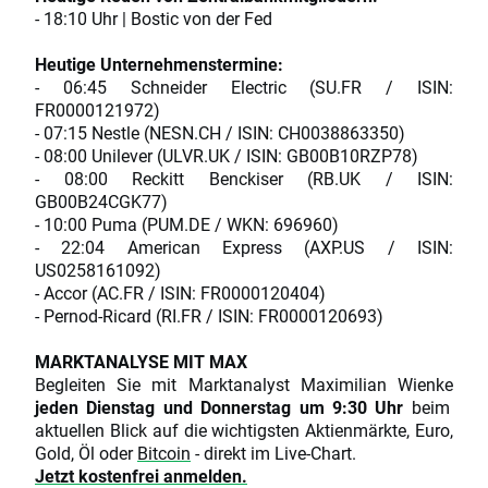
- 18:10 Uhr | Bostic von der Fed
Heutige Unternehmenstermine:
- 06:45 Schneider Electric (SU.FR / ISIN:
FR0000121972)
- 07:15 Nestle (NESN.CH / ISIN: CH0038863350)
- 08:00 Unilever (ULVR.UK / ISIN: GB00B10RZP78)
- 08:00 Reckitt Benckiser (RB.UK / ISIN:
GB00B24CGK77)
- 10:00 Puma (PUM.DE / WKN: 696960)
- 22:04 American Express (AXP.US / ISIN:
US0258161092)
- Accor (AC.FR / ISIN: FR0000120404)
- Pernod-Ricard (RI.FR / ISIN: FR0000120693)
MARKTANALYSE MIT MAX
Begleiten Sie mit Marktanalyst Maximilian Wienke
jeden Dienstag und Donnerstag um 9:30 Uhr
beim
aktuellen Blick auf die wichtigsten Aktienmärkte, Euro,
Gold, Öl oder
Bitcoin
- direkt im Live-Chart.
Jetzt kostenfrei anmelden.