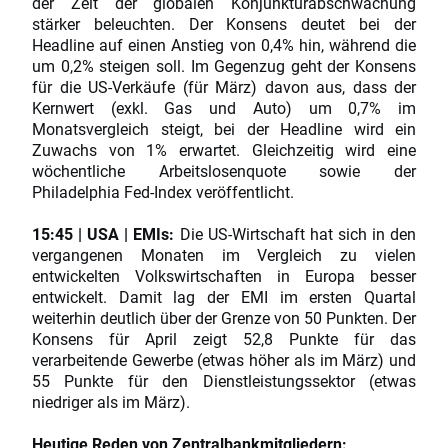
der Zeit der globalen Konjunkturabschwächung
stärker beleuchten. Der Konsens deutet bei der
Headline auf einen Anstieg von 0,4% hin, während die
um 0,2% steigen soll. Im Gegenzug geht der Konsens
für die US-Verkäufe (für März) davon aus, dass der
Kernwert (exkl. Gas und Auto) um 0,7% im
Monatsvergleich steigt, bei der Headline wird ein
Zuwachs von 1% erwartet. Gleichzeitig wird eine
wöchentliche Arbeitslosenquote sowie der
Philadelphia Fed-Index veröffentlicht.
15:45 | USA | EMIs:
Die US-Wirtschaft hat sich in den
vergangenen Monaten im Vergleich zu vielen
entwickelten Volkswirtschaften in Europa besser
entwickelt. Damit lag der EMI im ersten Quartal
weiterhin deutlich über der Grenze von 50 Punkten. Der
Konsens für April zeigt 52,8 Punkte für das
verarbeitende Gewerbe (etwas höher als im März) und
55 Punkte für den Dienstleistungssektor (etwas
niedriger als im März).
Heutige Reden von Zentralbankmitgliedern: