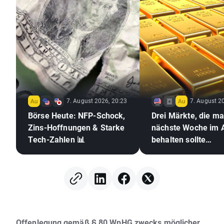
7. August 2026, 20:23
7. August 2
Börse Heute: NFP-Schock,
Drei Märkte, die m
Zins-Hoffnungen & Starke
nächste Woche im 
Tech-Zahlen 📊
behalten sollte
(07.08.2026)
Offenlegung gemäß § 80 WpHG zwecks möglicher