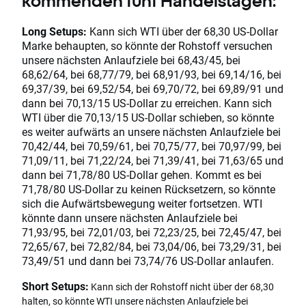
kommenden fünf Handelstagen:
Long Setups:
Kann sich WTI über der 68,30 US-Dollar
Marke behaupten, so könnte der Rohstoff versuchen
unsere nächsten Anlaufziele bei 68,43/45, bei
68,62/64, bei 68,77/79, bei 68,91/93, bei 69,14/16, bei
69,37/39, bei 69,52/54, bei 69,70/72, bei 69,89/91 und
dann bei 70,13/15 US-Dollar zu erreichen. Kann sich
WTI über die 70,13/15 US-Dollar schieben, so könnte
es weiter aufwärts an unsere nächsten Anlaufziele bei
70,42/44, bei 70,59/61, bei 70,75/77, bei 70,97/99, bei
71,09/11, bei 71,22/24, bei 71,39/41, bei 71,63/65 und
dann bei 71,78/80 US-Dollar gehen. Kommt es bei
71,78/80 US-Dollar zu keinen Rücksetzern, so könnte
sich die Aufwärtsbewegung weiter fortsetzen. WTI
könnte dann unsere nächsten Anlaufziele bei
71,93/95, bei 72,01/03, bei 72,23/25, bei 72,45/47, bei
72,65/67, bei 72,82/84, bei 73,04/06, bei 73,29/31, bei
73,49/51 und dann bei 73,74/76 US-Dollar anlaufen.
Short Setups:
Kann sich der Rohstoff nicht über der 68,30
halten, so könnte WTI unsere nächsten Anlaufziele bei