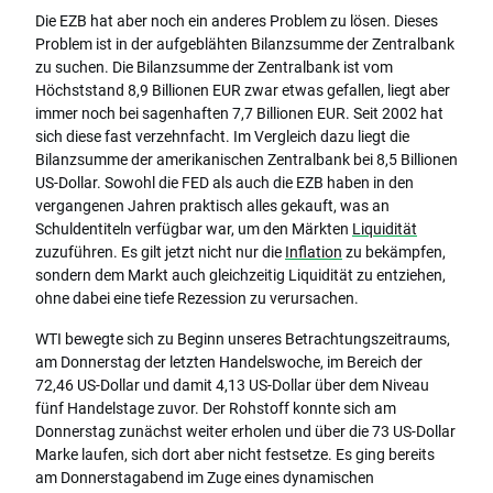
Die EZB hat aber noch ein anderes Problem zu lösen. Dieses
Problem ist in der aufgeblähten Bilanzsumme der Zentralbank
zu suchen. Die Bilanzsumme der Zentralbank ist vom
Höchststand 8,9 Billionen EUR zwar etwas gefallen, liegt aber
immer noch bei sagenhaften 7,7 Billionen EUR. Seit 2002 hat
sich diese fast verzehnfacht. Im Vergleich dazu liegt die
Bilanzsumme der amerikanischen Zentralbank bei 8,5 Billionen
US-Dollar. Sowohl die FED als auch die EZB haben in den
vergangenen Jahren praktisch alles gekauft, was an
Schuldentiteln verfügbar war, um den Märkten
Liquidität
zuzuführen. Es gilt jetzt nicht nur die
Inflation
zu bekämpfen,
sondern dem Markt auch gleichzeitig Liquidität zu entziehen,
ohne dabei eine tiefe Rezession zu verursachen.
WTI bewegte sich zu Beginn unseres Betrachtungszeitraums,
am Donnerstag der letzten Handelswoche, im Bereich der
72,46 US-Dollar und damit 4,13 US-Dollar über dem Niveau
fünf Handelstage zuvor. Der Rohstoff konnte sich am
Donnerstag zunächst weiter erholen und über die 73 US-Dollar
Marke laufen, sich dort aber nicht festsetze. Es ging bereits
am Donnerstagabend im Zuge eines dynamischen