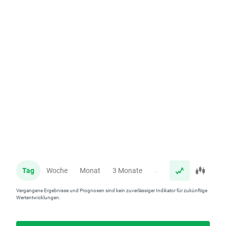
Tag
Woche
Monat
3 Monate
Jahr
Vergangene Ergebnisse und Prognosen sind kein zuverlässiger Indikator für zukünftige
Wertentwicklungen.