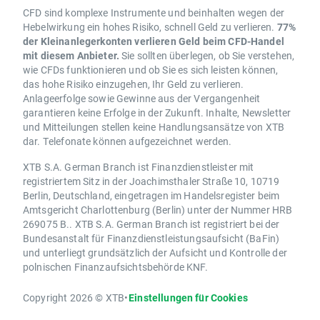
CFD sind komplexe Instrumente und beinhalten wegen der
Hebelwirkung ein hohes Risiko, schnell Geld zu verlieren.
77%
der Kleinanlegerkonten verlieren Geld beim CFD-Handel
mit diesem Anbieter.
Sie sollten überlegen, ob Sie verstehen,
wie CFDs funktionieren und ob Sie es sich leisten können,
das hohe Risiko einzugehen, Ihr Geld zu verlieren.
Anlageerfolge sowie Gewinne aus der Vergangenheit
garantieren keine Erfolge in der Zukunft. Inhalte, Newsletter
und Mitteilungen stellen keine Handlungsansätze von XTB
dar. Telefonate können aufgezeichnet werden.
XTB S.A. German Branch ist Finanzdienstleister mit
registriertem Sitz in der Joachimsthaler Straße 10, 10719
Berlin, Deutschland, eingetragen im Handelsregister beim
Amtsgericht Charlottenburg (Berlin) unter der Nummer HRB
269075 B.. XTB S.A. German Branch ist registriert bei der
Bundesanstalt für Finanzdienstleistungsaufsicht (BaFin)
und unterliegt grundsätzlich der Aufsicht und Kontrolle der
polnischen Finanzaufsichtsbehörde KNF.
Copyright 2026 © XTB
•
Einstellungen für Cookies