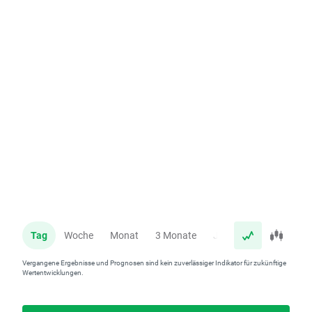
Tag
Woche
Monat
3 Monate
Jahr
Vergangene Ergebnisse und Prognosen sind kein zuverlässiger Indikator für zukünftige
Wertentwicklungen.