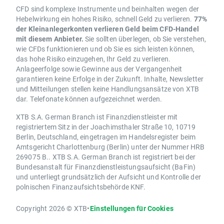
CFD sind komplexe Instrumente und beinhalten wegen der
Hebelwirkung ein hohes Risiko, schnell Geld zu verlieren.
77%
der Kleinanlegerkonten verlieren Geld beim CFD-Handel
mit diesem Anbieter.
Sie sollten überlegen, ob Sie verstehen,
wie CFDs funktionieren und ob Sie es sich leisten können,
das hohe Risiko einzugehen, Ihr Geld zu verlieren.
Anlageerfolge sowie Gewinne aus der Vergangenheit
garantieren keine Erfolge in der Zukunft. Inhalte, Newsletter
und Mitteilungen stellen keine Handlungsansätze von XTB
dar. Telefonate können aufgezeichnet werden.
XTB S.A. German Branch ist Finanzdienstleister mit
registriertem Sitz in der Joachimsthaler Straße 10, 10719
Berlin, Deutschland, eingetragen im Handelsregister beim
Amtsgericht Charlottenburg (Berlin) unter der Nummer HRB
269075 B.. XTB S.A. German Branch ist registriert bei der
Bundesanstalt für Finanzdienstleistungsaufsicht (BaFin)
und unterliegt grundsätzlich der Aufsicht und Kontrolle der
polnischen Finanzaufsichtsbehörde KNF.
Copyright 2026 © XTB
•
Einstellungen für Cookies