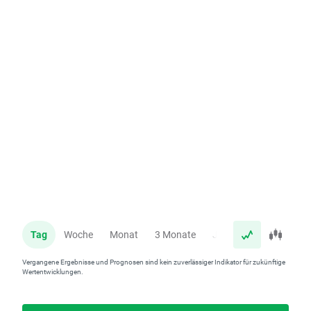
Tag
Woche
Monat
3 Monate
Jahr
Vergangene Ergebnisse und Prognosen sind kein zuverlässiger Indikator für zukünftige
Wertentwicklungen.