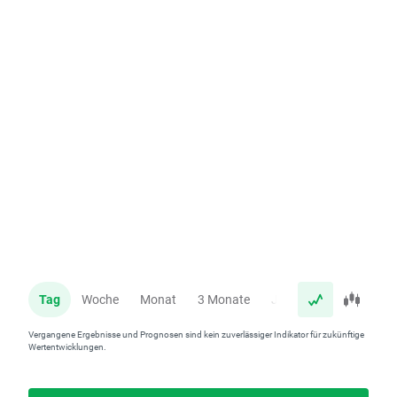
Tag
Woche
Monat
3 Monate
Jahr
Vergangene Ergebnisse und Prognosen sind kein zuverlässiger Indikator für zukünftige
Wertentwicklungen.