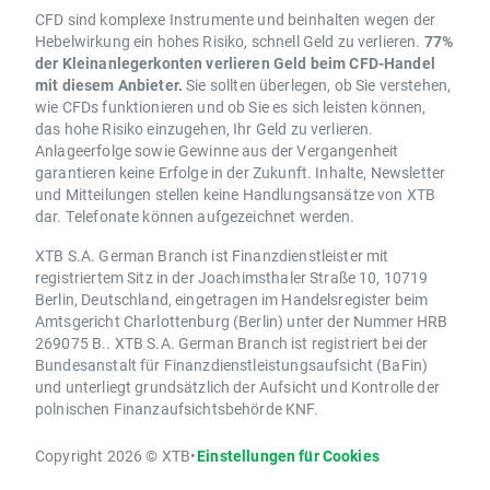
CFD sind komplexe Instrumente und beinhalten wegen der
Hebelwirkung ein hohes Risiko, schnell Geld zu verlieren.
77%
der Kleinanlegerkonten verlieren Geld beim CFD-Handel
mit diesem Anbieter.
Sie sollten überlegen, ob Sie verstehen,
wie CFDs funktionieren und ob Sie es sich leisten können,
das hohe Risiko einzugehen, Ihr Geld zu verlieren.
Anlageerfolge sowie Gewinne aus der Vergangenheit
garantieren keine Erfolge in der Zukunft. Inhalte, Newsletter
und Mitteilungen stellen keine Handlungsansätze von XTB
dar. Telefonate können aufgezeichnet werden.
XTB S.A. German Branch ist Finanzdienstleister mit
registriertem Sitz in der Joachimsthaler Straße 10, 10719
Berlin, Deutschland, eingetragen im Handelsregister beim
Amtsgericht Charlottenburg (Berlin) unter der Nummer HRB
269075 B.. XTB S.A. German Branch ist registriert bei der
Bundesanstalt für Finanzdienstleistungsaufsicht (BaFin)
und unterliegt grundsätzlich der Aufsicht und Kontrolle der
polnischen Finanzaufsichtsbehörde KNF.
Copyright 2026 © XTB
•
Einstellungen für Cookies