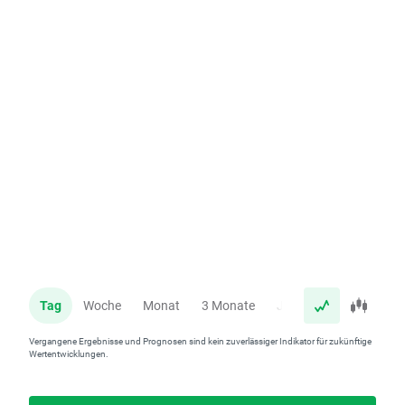
Tag
Woche
Monat
3 Monate
Jahr
Vergangene Ergebnisse und Prognosen sind kein zuverlässiger Indikator für zukünftige
Wertentwicklungen.