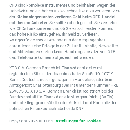
CFD sind komplexe Instrumente und beinhalten wegen der
Hebelwirkung ein hohes Risiko, schnell Geld zu verlieren.
77%
der Kleinanlegerkonten verlieren Geld beim CFD-Handel
mit diesem Anbieter.
Sie sollten überlegen, ob Sie verstehen,
wie CFDs funktionieren und ob Sie es sich leisten können,
das hohe Risiko einzugehen, Ihr Geld zu verlieren.
Anlageerfolge sowie Gewinne aus der Vergangenheit
garantieren keine Erfolge in der Zukunft. Inhalte, Newsletter
und Mitteilungen stellen keine Handlungsansätze von XTB
dar. Telefonate können aufgezeichnet werden.
XTB S.A. German Branch ist Finanzdienstleister mit
registriertem Sitz in der Joachimsthaler Straße 10, 10719
Berlin, Deutschland, eingetragen im Handelsregister beim
Amtsgericht Charlottenburg (Berlin) unter der Nummer HRB
269075 B.. XTB S.A. German Branch ist registriert bei der
Bundesanstalt für Finanzdienstleistungsaufsicht (BaFin)
und unterliegt grundsätzlich der Aufsicht und Kontrolle der
polnischen Finanzaufsichtsbehörde KNF.
Copyright 2026 © XTB
•
Einstellungen für Cookies