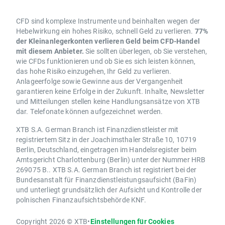
CFD sind komplexe Instrumente und beinhalten wegen der
Hebelwirkung ein hohes Risiko, schnell Geld zu verlieren.
77%
der Kleinanlegerkonten verlieren Geld beim CFD-Handel
mit diesem Anbieter.
Sie sollten überlegen, ob Sie verstehen,
wie CFDs funktionieren und ob Sie es sich leisten können,
das hohe Risiko einzugehen, Ihr Geld zu verlieren.
Anlageerfolge sowie Gewinne aus der Vergangenheit
garantieren keine Erfolge in der Zukunft. Inhalte, Newsletter
und Mitteilungen stellen keine Handlungsansätze von XTB
dar. Telefonate können aufgezeichnet werden.
XTB S.A. German Branch ist Finanzdienstleister mit
registriertem Sitz in der Joachimsthaler Straße 10, 10719
Berlin, Deutschland, eingetragen im Handelsregister beim
Amtsgericht Charlottenburg (Berlin) unter der Nummer HRB
269075 B.. XTB S.A. German Branch ist registriert bei der
Bundesanstalt für Finanzdienstleistungsaufsicht (BaFin)
und unterliegt grundsätzlich der Aufsicht und Kontrolle der
polnischen Finanzaufsichtsbehörde KNF.
Copyright 2026 © XTB
•
Einstellungen für Cookies