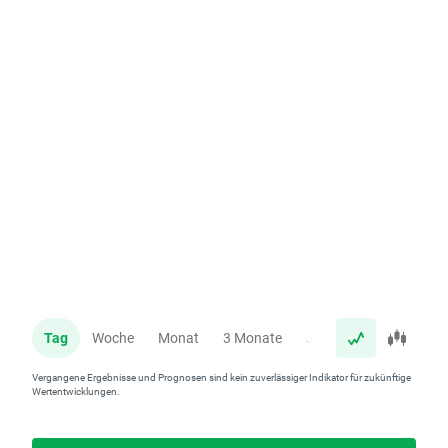
Tag
Woche
Monat
3 Monate
Jahr
Vergangene Ergebnisse und Prognosen sind kein zuverlässiger Indikator für zukünftige
Wertentwicklungen.