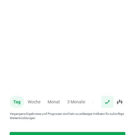
Tag
Woche
Monat
3 Monate
Jahr
Vergangene Ergebnisse und Prognosen sind kein zuverlässiger Indikator für zukünftige
Wertentwicklungen.