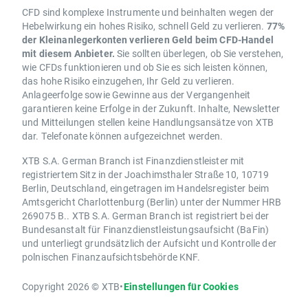
CFD sind komplexe Instrumente und beinhalten wegen der
Hebelwirkung ein hohes Risiko, schnell Geld zu verlieren.
77%
der Kleinanlegerkonten verlieren Geld beim CFD-Handel
mit diesem Anbieter.
Sie sollten überlegen, ob Sie verstehen,
wie CFDs funktionieren und ob Sie es sich leisten können,
das hohe Risiko einzugehen, Ihr Geld zu verlieren.
Anlageerfolge sowie Gewinne aus der Vergangenheit
garantieren keine Erfolge in der Zukunft. Inhalte, Newsletter
und Mitteilungen stellen keine Handlungsansätze von XTB
dar. Telefonate können aufgezeichnet werden.
XTB S.A. German Branch ist Finanzdienstleister mit
registriertem Sitz in der Joachimsthaler Straße 10, 10719
Berlin, Deutschland, eingetragen im Handelsregister beim
Amtsgericht Charlottenburg (Berlin) unter der Nummer HRB
269075 B.. XTB S.A. German Branch ist registriert bei der
Bundesanstalt für Finanzdienstleistungsaufsicht (BaFin)
und unterliegt grundsätzlich der Aufsicht und Kontrolle der
polnischen Finanzaufsichtsbehörde KNF.
Copyright 2026 © XTB
•
Einstellungen für Cookies