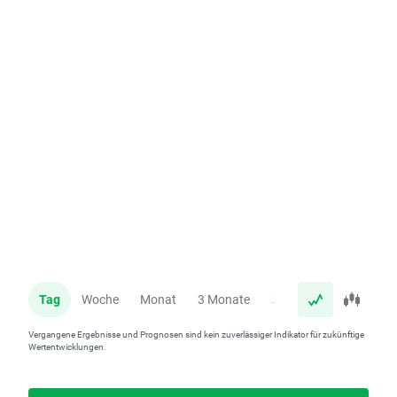
Tag
Woche
Monat
3 Monate
Jahr
Vergangene Ergebnisse und Prognosen sind kein zuverlässiger Indikator für zukünftige
Wertentwicklungen.