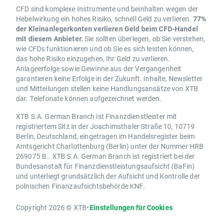
CFD sind komplexe Instrumente und beinhalten wegen der
Hebelwirkung ein hohes Risiko, schnell Geld zu verlieren.
77%
der Kleinanlegerkonten verlieren Geld beim CFD-Handel
mit diesem Anbieter.
Sie sollten überlegen, ob Sie verstehen,
wie CFDs funktionieren und ob Sie es sich leisten können,
das hohe Risiko einzugehen, Ihr Geld zu verlieren.
Anlageerfolge sowie Gewinne aus der Vergangenheit
garantieren keine Erfolge in der Zukunft. Inhalte, Newsletter
und Mitteilungen stellen keine Handlungsansätze von XTB
dar. Telefonate können aufgezeichnet werden.
XTB S.A. German Branch ist Finanzdienstleister mit
registriertem Sitz in der Joachimsthaler Straße 10, 10719
Berlin, Deutschland, eingetragen im Handelsregister beim
Amtsgericht Charlottenburg (Berlin) unter der Nummer HRB
269075 B.. XTB S.A. German Branch ist registriert bei der
Bundesanstalt für Finanzdienstleistungsaufsicht (BaFin)
und unterliegt grundsätzlich der Aufsicht und Kontrolle der
polnischen Finanzaufsichtsbehörde KNF.
Copyright 2026 © XTB
•
Einstellungen für Cookies