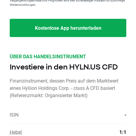
Vergangene Ergebnisse und Prognosen sind kein zuverlässiger Indikator für zukünftige
Wertentwicklungen.
Kostenlose App herunterladen
ÜBER DAS HANDELSINSTRUMENT
Investiere in den HYLN.US CFD
Finanzinstrument, dessen Preis auf dem Marktwert
eines Hyliion Holdings Corp. - class A CFD basiert
(Referenzmarkt: Organisierter Markt)
ISIN
-
Hebel
1:1