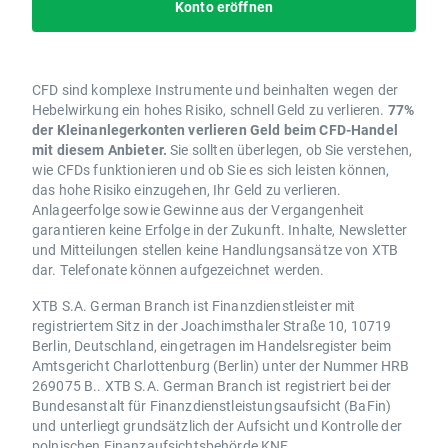
Konto eröffnen
CFD sind komplexe Instrumente und beinhalten wegen der
Hebelwirkung ein hohes Risiko, schnell Geld zu verlieren.
77%
der Kleinanlegerkonten verlieren Geld beim CFD-Handel
mit diesem Anbieter.
Sie sollten überlegen, ob Sie verstehen,
wie CFDs funktionieren und ob Sie es sich leisten können,
das hohe Risiko einzugehen, Ihr Geld zu verlieren.
Anlageerfolge sowie Gewinne aus der Vergangenheit
garantieren keine Erfolge in der Zukunft. Inhalte, Newsletter
und Mitteilungen stellen keine Handlungsansätze von XTB
dar. Telefonate können aufgezeichnet werden.
XTB S.A. German Branch ist Finanzdienstleister mit
registriertem Sitz in der Joachimsthaler Straße 10, 10719
Berlin, Deutschland, eingetragen im Handelsregister beim
Amtsgericht Charlottenburg (Berlin) unter der Nummer HRB
269075 B.. XTB S.A. German Branch ist registriert bei der
Bundesanstalt für Finanzdienstleistungsaufsicht (BaFin)
und unterliegt grundsätzlich der Aufsicht und Kontrolle der
polnischen Finanzaufsichtsbehörde KNF.