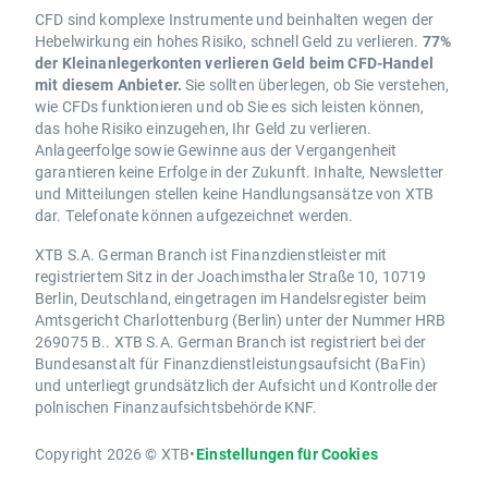
CFD sind komplexe Instrumente und beinhalten wegen der
Hebelwirkung ein hohes Risiko, schnell Geld zu verlieren.
77%
der Kleinanlegerkonten verlieren Geld beim CFD-Handel
mit diesem Anbieter.
Sie sollten überlegen, ob Sie verstehen,
wie CFDs funktionieren und ob Sie es sich leisten können,
das hohe Risiko einzugehen, Ihr Geld zu verlieren.
Anlageerfolge sowie Gewinne aus der Vergangenheit
garantieren keine Erfolge in der Zukunft. Inhalte, Newsletter
und Mitteilungen stellen keine Handlungsansätze von XTB
dar. Telefonate können aufgezeichnet werden.
XTB S.A. German Branch ist Finanzdienstleister mit
registriertem Sitz in der Joachimsthaler Straße 10, 10719
Berlin, Deutschland, eingetragen im Handelsregister beim
Amtsgericht Charlottenburg (Berlin) unter der Nummer HRB
269075 B.. XTB S.A. German Branch ist registriert bei der
Bundesanstalt für Finanzdienstleistungsaufsicht (BaFin)
und unterliegt grundsätzlich der Aufsicht und Kontrolle der
polnischen Finanzaufsichtsbehörde KNF.
Copyright 2026 © XTB
•
Einstellungen für Cookies