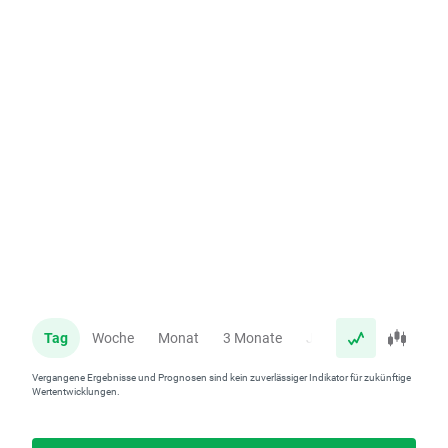
Tag
Woche
Monat
3 Monate
Jahr
Vergangene Ergebnisse und Prognosen sind kein zuverlässiger Indikator für zukünftige
Wertentwicklungen.