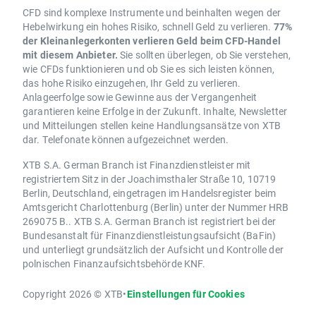
CFD sind komplexe Instrumente und beinhalten wegen der
Hebelwirkung ein hohes Risiko, schnell Geld zu verlieren.
77%
der Kleinanlegerkonten verlieren Geld beim CFD-Handel
mit diesem Anbieter.
Sie sollten überlegen, ob Sie verstehen,
wie CFDs funktionieren und ob Sie es sich leisten können,
das hohe Risiko einzugehen, Ihr Geld zu verlieren.
Anlageerfolge sowie Gewinne aus der Vergangenheit
garantieren keine Erfolge in der Zukunft. Inhalte, Newsletter
und Mitteilungen stellen keine Handlungsansätze von XTB
dar. Telefonate können aufgezeichnet werden.
XTB S.A. German Branch ist Finanzdienstleister mit
registriertem Sitz in der Joachimsthaler Straße 10, 10719
Berlin, Deutschland, eingetragen im Handelsregister beim
Amtsgericht Charlottenburg (Berlin) unter der Nummer HRB
269075 B.. XTB S.A. German Branch ist registriert bei der
Bundesanstalt für Finanzdienstleistungsaufsicht (BaFin)
und unterliegt grundsätzlich der Aufsicht und Kontrolle der
polnischen Finanzaufsichtsbehörde KNF.
Copyright 2026 © XTB
•
Einstellungen für Cookies