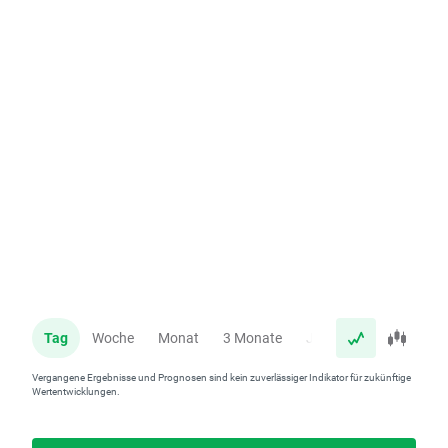
Tag
Woche
Monat
3 Monate
Jahr
Vergangene Ergebnisse und Prognosen sind kein zuverlässiger Indikator für zukünftige
Wertentwicklungen.