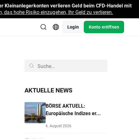
r Kleinanlegerkonten verlieren Geld beim CFD-Handel mit
, das hohe Risiko einzugehen, Ihr Geld zu verlieren.
Login
Konto eröffnen
AKTUELLE NEWS
BÖRSE AKTUELL:
Europäische Indizes er...
6. August 2026