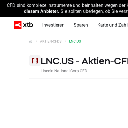
CFD sind komplexe Instrumente und beinhalten wegen der He
diesem Anbieter.
Sie sollten überlegen, ob Sie ver
Investieren
Sparen
Karte und Zah
AKTIEN-CFDS
LNC.US
LNC.US - Aktien-C
Lincoln National Corp CFD