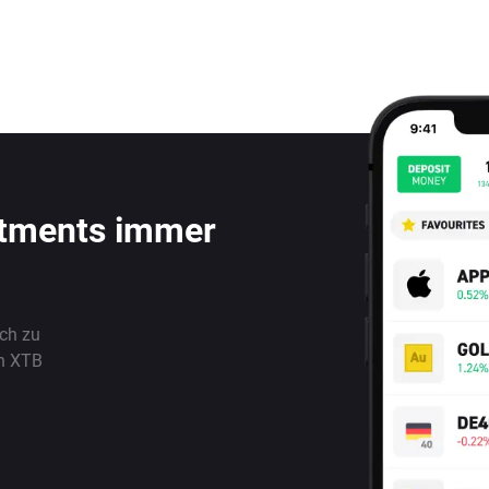
stments immer
ach zu
n XTB