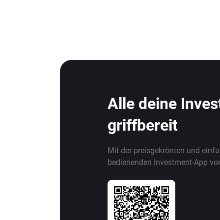
Alle deine Inve
griffbereit
Mit der preisgekrönten und einf
bedienenden Investment-App vo