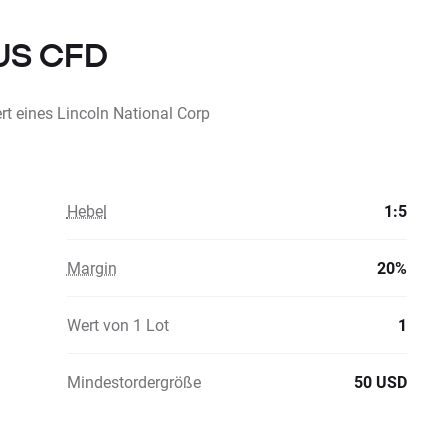
.US CFD
t eines Lincoln National Corp
Hebel
1:5
Margin
20%
Wert von 1 Lot
1
Mindestordergröße
50 USD