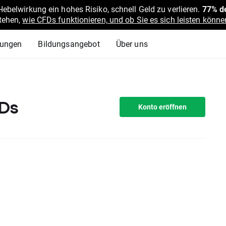
belwirkung ein hohes Risiko, schnell Geld zu verlieren.
77% de
stehen,
wie CFDs funktionieren, und ob Sie es sich leisten können
lungen
Bildungsangebot
Über uns
FDs
Konto eröffnen