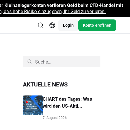
r Kleinanlegerkonten verlieren Geld beim CFD-Handel mit
, das hohe Risiko einzugehen, Ihr Geld zu verlieren.
Login
Konto eröffnen
AKTUELLE NEWS
CHART des Tages: Was
wird den US-Akti...
7. August 2026