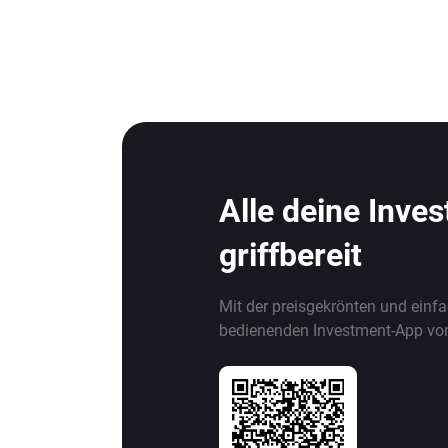
Alle deine Inve
griffbereit
Mit der preisgekrönten und einf
bedienenden Investment-App vo