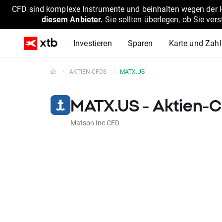
CFD sind komplexe Instrumente und beinhalten wegen der He
diesem Anbieter.
Sie sollten überlegen, ob Sie ver
Investieren
Sparen
Karte und Zah
AKTIEN-CFDS
MATX.US
MATX.US - Aktien-
Matson Inc CFD