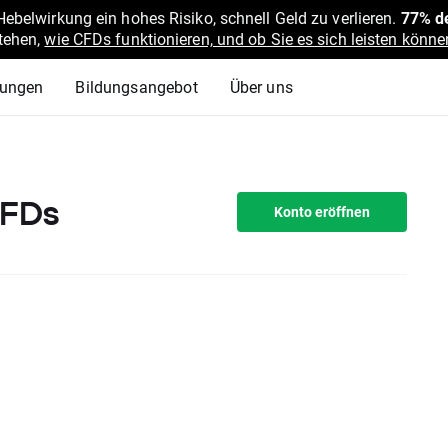
belwirkung ein hohes Risiko, schnell Geld zu verlieren.
77% de
stehen,
wie CFDs funktionieren, und ob Sie es sich leisten können
lungen
Bildungsangebot
Über uns
CFDs
Konto eröffnen