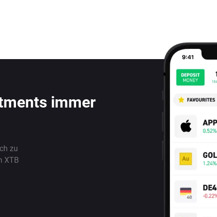
stments immer
ach zu
n XTB