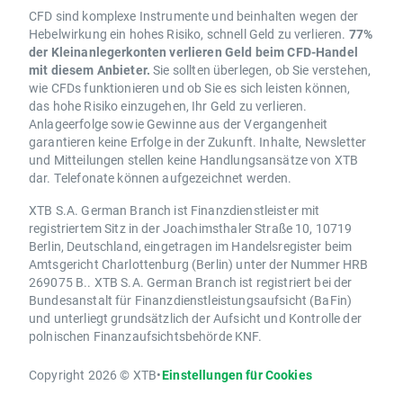
CFD sind komplexe Instrumente und beinhalten wegen der
Hebelwirkung ein hohes Risiko, schnell Geld zu verlieren.
77%
der Kleinanlegerkonten verlieren Geld beim CFD-Handel
mit diesem Anbieter.
Sie sollten überlegen, ob Sie verstehen,
wie CFDs funktionieren und ob Sie es sich leisten können,
das hohe Risiko einzugehen, Ihr Geld zu verlieren.
Anlageerfolge sowie Gewinne aus der Vergangenheit
garantieren keine Erfolge in der Zukunft. Inhalte, Newsletter
und Mitteilungen stellen keine Handlungsansätze von XTB
dar. Telefonate können aufgezeichnet werden.
XTB S.A. German Branch ist Finanzdienstleister mit
registriertem Sitz in der Joachimsthaler Straße 10, 10719
Berlin, Deutschland, eingetragen im Handelsregister beim
Amtsgericht Charlottenburg (Berlin) unter der Nummer HRB
269075 B.. XTB S.A. German Branch ist registriert bei der
Bundesanstalt für Finanzdienstleistungsaufsicht (BaFin)
und unterliegt grundsätzlich der Aufsicht und Kontrolle der
polnischen Finanzaufsichtsbehörde KNF.
Copyright 2026 © XTB
•
Einstellungen für Cookies