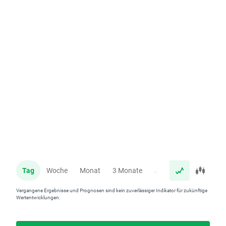
Tag
Woche
Monat
3 Monate
Jahr
Vergangene Ergebnisse und Prognosen sind kein zuverlässiger Indikator für zukünftige
Wertentwicklungen.