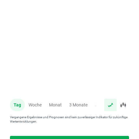
Tag
Woche
Monat
3 Monate
Jahr
Vergangene Ergebnisse und Prognosen sind kein zuverlässiger Indikator für zukünftige
Wertentwicklungen.