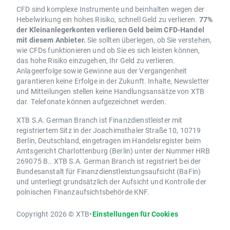
CFD sind komplexe Instrumente und beinhalten wegen der
Hebelwirkung ein hohes Risiko, schnell Geld zu verlieren.
77%
der Kleinanlegerkonten verlieren Geld beim CFD-Handel
mit diesem Anbieter.
Sie sollten überlegen, ob Sie verstehen,
wie CFDs funktionieren und ob Sie es sich leisten können,
das hohe Risiko einzugehen, Ihr Geld zu verlieren.
Anlageerfolge sowie Gewinne aus der Vergangenheit
garantieren keine Erfolge in der Zukunft. Inhalte, Newsletter
und Mitteilungen stellen keine Handlungsansätze von XTB
dar. Telefonate können aufgezeichnet werden.
XTB S.A. German Branch ist Finanzdienstleister mit
registriertem Sitz in der Joachimsthaler Straße 10, 10719
Berlin, Deutschland, eingetragen im Handelsregister beim
Amtsgericht Charlottenburg (Berlin) unter der Nummer HRB
269075 B.. XTB S.A. German Branch ist registriert bei der
Bundesanstalt für Finanzdienstleistungsaufsicht (BaFin)
und unterliegt grundsätzlich der Aufsicht und Kontrolle der
polnischen Finanzaufsichtsbehörde KNF.
Copyright 2026 © XTB
•
Einstellungen für Cookies