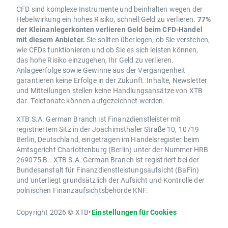
CFD sind komplexe Instrumente und beinhalten wegen der
Hebelwirkung ein hohes Risiko, schnell Geld zu verlieren.
77%
der Kleinanlegerkonten verlieren Geld beim CFD-Handel
mit diesem Anbieter.
Sie sollten überlegen, ob Sie verstehen,
wie CFDs funktionieren und ob Sie es sich leisten können,
das hohe Risiko einzugehen, Ihr Geld zu verlieren.
Anlageerfolge sowie Gewinne aus der Vergangenheit
garantieren keine Erfolge in der Zukunft. Inhalte, Newsletter
und Mitteilungen stellen keine Handlungsansätze von XTB
dar. Telefonate können aufgezeichnet werden.
XTB S.A. German Branch ist Finanzdienstleister mit
registriertem Sitz in der Joachimsthaler Straße 10, 10719
Berlin, Deutschland, eingetragen im Handelsregister beim
Amtsgericht Charlottenburg (Berlin) unter der Nummer HRB
269075 B.. XTB S.A. German Branch ist registriert bei der
Bundesanstalt für Finanzdienstleistungsaufsicht (BaFin)
und unterliegt grundsätzlich der Aufsicht und Kontrolle der
polnischen Finanzaufsichtsbehörde KNF.
Copyright 2026 © XTB
•
Einstellungen für Cookies