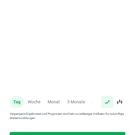
Tag
Woche
Monat
3 Monate
Jahr
Vergangene Ergebnisse und Prognosen sind kein zuverlässiger Indikator für zukünftige
Wertentwicklungen.